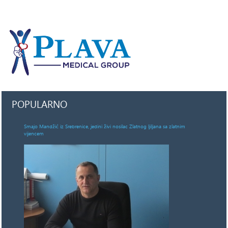
POPULARNO
Smajo Mandžić iz Srebrenice, jedini živi nosilac Zlatnog ljiljana sa zlatnim
vijencem