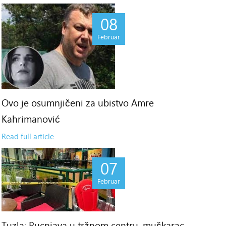
08
Februar
Ovo je osumnjičeni za ubistvo Amre
Kahrimanović
Read full article
07
Februar
Tuzla: Pucnjava u tržnom centru, muškarac