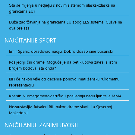
Šta se mijenja u nedjelju s novim sistemom ulaska/izlaska na
granicama EU?
Duža zadržavanja na granicama EU zbog EES sistema: Gužve na
dva prelaza
NAJČITANIJE
SPORT
Emir Spahić obradovao naciju: Dobro došao sine bosanski
Posljednji čin drame: Moguće je da pet klubova završi s istim
brojem bodova, šta onda?
BiH će nakon više od decenije ponovo imati žensku rukometnu
reprezentaciju
Khabib Nurmagomedov srušio i posljednju nadu ljubitelja MMA
Nezaustavljivi futsaleri BiH nakon drame slavili i u Sjevernoj
Makedoniji
NAJČITANIJE
ZANIMLJIVOSTI