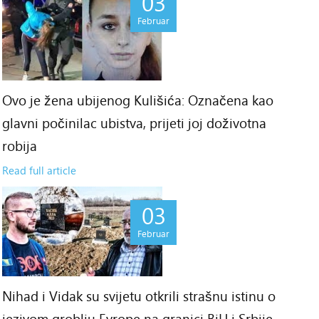
03
Februar
Ovo je žena ubijenog Kulišića: Označena kao
glavni počinilac ubistva, prijeti joj doživotna
robija
Read full article
03
Februar
Nihad i Vidak su svijetu otkrili strašnu istinu o
jezivom groblju Evrope na granici BiH i Srbije