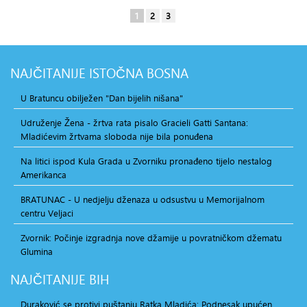
1
2
3
NAJČITANIJE
ISTOČNA BOSNA
U Bratuncu obilježen "Dan bijelih nišana"
Udruženje Žena - žrtva rata pisalo Gracieli Gatti Santana:
Mladićevim žrtvama sloboda nije bila ponuđena
Na litici ispod Kula Grada u Zvorniku pronađeno tijelo nestalog
Amerikanca
BRATUNAC - U nedjelju dženaza u odsustvu u Memorijalnom
centru Veljaci
Zvornik: Počinje izgradnja nove džamije u povratničkom džematu
Glumina
NAJČITANIJE
BIH
Duraković se protivi puštanju Ratka Mladića: Podnesak upućen