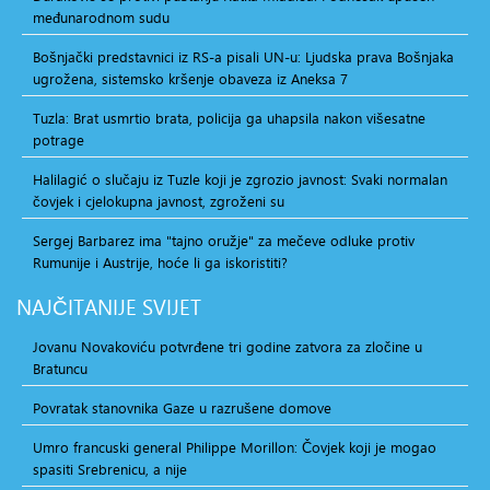
međunarodnom sudu
Bošnjački predstavnici iz RS-a pisali UN-u: Ljudska prava Bošnjaka
ugrožena, sistemsko kršenje obaveza iz Aneksa 7
Tuzla: Brat usmrtio brata, policija ga uhapsila nakon višesatne
potrage
Halilagić o slučaju iz Tuzle koji je zgrozio javnost: Svaki normalan
čovjek i cjelokupna javnost, zgroženi su
Sergej Barbarez ima "tajno oružje" za mečeve odluke protiv
Rumunije i Austrije, hoće li ga iskoristiti?
NAJČITANIJE
SVIJET
Jovanu Novakoviću potvrđene tri godine zatvora za zločine u
Bratuncu
Povratak stanovnika Gaze u razrušene domove
Umro francuski general Philippe Morillon: Čovjek koji je mogao
spasiti Srebrenicu, a nije