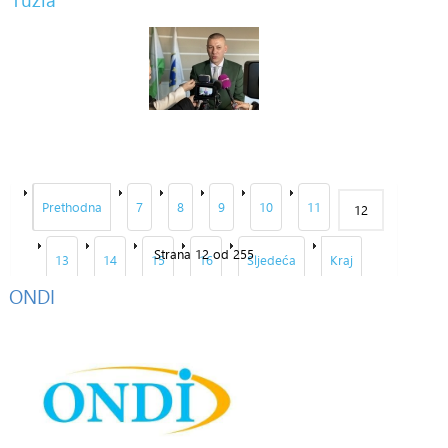
Prethodna
7
8
9
10
11
12
Strana 12 od 255
13
14
15
16
Sljedeća
Kraj
ONDI