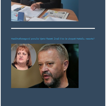
Hadžihafizbegović poručio Vjerici Radeti: Znaš li ko će ukopati Hatidžu, nesorto?