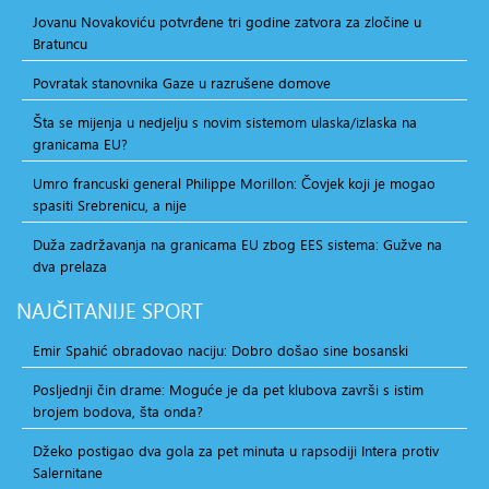
Jovanu Novakoviću potvrđene tri godine zatvora za zločine u
Bratuncu
Povratak stanovnika Gaze u razrušene domove
Šta se mijenja u nedjelju s novim sistemom ulaska/izlaska na
granicama EU?
Umro francuski general Philippe Morillon: Čovjek koji je mogao
spasiti Srebrenicu, a nije
Duža zadržavanja na granicama EU zbog EES sistema: Gužve na
dva prelaza
NAJČITANIJE
SPORT
Emir Spahić obradovao naciju: Dobro došao sine bosanski
Posljednji čin drame: Moguće je da pet klubova završi s istim
brojem bodova, šta onda?
Džeko postigao dva gola za pet minuta u rapsodiji Intera protiv
Salernitane