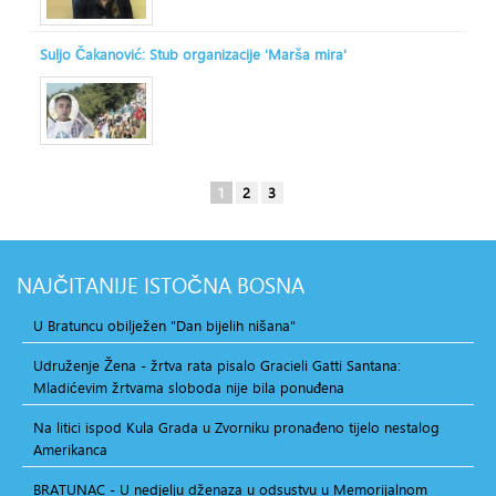
Suljo Čakanović: Stub organizacije 'Marša mira'
1
2
3
NAJČITANIJE
ISTOČNA BOSNA
U Bratuncu obilježen "Dan bijelih nišana"
Udruženje Žena - žrtva rata pisalo Gracieli Gatti Santana:
Mladićevim žrtvama sloboda nije bila ponuđena
Na litici ispod Kula Grada u Zvorniku pronađeno tijelo nestalog
Amerikanca
BRATUNAC - U nedjelju dženaza u odsustvu u Memorijalnom