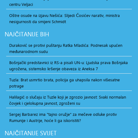
centru Veljaci
Oštre osude na izjavu Nešića: Slijedi Ćosićev narativ, ministra
nesigurnosti da smijeni Schmidt
NAJČITANIJE
BIH
Duraković se protivi puštanju Ratka Mladića: Podnesak upućen
međunarodnom sudu
Bošnjački predstavnici iz RS-a pisali UN-u: Ljudska prava Bošnjaka
ugrožena, sistemsko kršenje obaveza iz Aneksa 7
Tuzla: Brat usmrtio brata, policija ga uhapsila nakon višesatne
potrage
Halilagić o slučaju iz Tuzle koji je zgrozio javnost: Svaki normalan
čovjek i cjelokupna javnost, zgroženi su
Sergej Barbarez ima "tajno oružje" za mečeve odluke protiv
Rumunije i Austrije, hoće li ga iskoristiti?
NAJČITANIJE
SVIJET