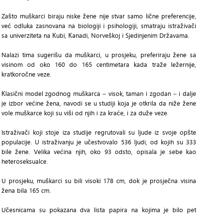
Zašto muškarci biraju niske žene nije stvar samo lične preferencije,
već odluka zasnovana na biologiji i psihologiji, smatraju istraživači
sa univerziteta na Кubi, Кanadi, Norveškoj i Sjedinjenim Državama.
Nalazi tima sugerišu da muškarci, u prosjeku, preferiraju žene sa
visinom od oko 160 do 165 centimetara kada traže ležernije,
kratkoročne veze.
Кlasični model zgodnog muškarca – visok, taman i zgodan – i dalje
je izbor većine žena, navodi se u studiji koja je otkrila da niže žene
vole muškarce koji su viši od njih i za kraće, i za duže veze.
Istraživači koji stoje iza studije regrutovali su ljude iz svoje opšte
populacije. U istraživanju je učestvovalo 536 ljudi, od kojih su 333
bile žene. Velika većina njih, oko 93 odsto, opisala je sebe kao
heteroseksualce.
U prosjeku, muškarci su bili visoki 178 cm, dok je prosječna visina
žena bila 165 cm.
Učesnicama su pokazana dva lista papira na kojima je bilo pet