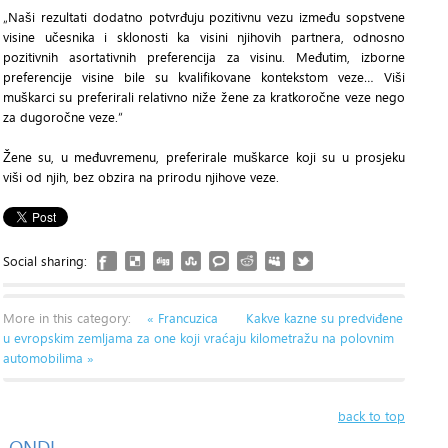
„Naši rezultati dodatno potvrđuju pozitivnu vezu između sopstvene
visine učesnika i sklonosti ka visini njihovih partnera, odnosno
pozitivnih asortativnih preferencija za visinu. Međutim, izborne
preferencije visine bile su kvalifikovane kontekstom veze… Viši
muškarci su preferirali relativno niže žene za kratkoročne veze nego
za dugoročne veze.“
Žene su, u međuvremenu, preferirale muškarce koji su u prosjeku
viši od njih, bez obzira na prirodu njihove veze.
Social sharing:
More in this category:
« Francuzica
Kakve kazne su predviđene
u evropskim zemljama za one koji vraćaju kilometražu na polovnim
automobilima »
back to top
ONDI