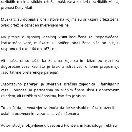
različitih minimalističkih crteža muškaraca sa leđa, različitih visina,
prenosi Daily Mail.
Muškarci su dobijali slične listove na kojima su prikazani crteži žena.
Svaki crtež je označen mjerenjem visine.
Na pitanje o njihovoj idealnoj visini kod žena za ‘neposvećene’
kratkoročne veze, muškarci su obično birali žene niže od njih, u
rasponu od oko 164 do 167 cm.
Ali muškarci su težili ka ženama koje su im bliže po visini za
dugoročne veze kao što je brak, a istraživači u tome prepoznaju
„asortativne preferencije parenja“.
„Asortativno parenje“ je stvaranje bračnih zajednica i familijarnih
veza i odnosa sa partnerima sa sličnim finansijskim i obrazovnim
zaleđem, ali i fizičkim sličnosima, kao što je visina.
To znači da je veća vjerovatnoća da će se visoki muškarci oženiti ili
ostati u posvećenim vezama sa višim ženama.
Autori studije, objavljene u časopisu Frontiers in Psichology, rekli su: