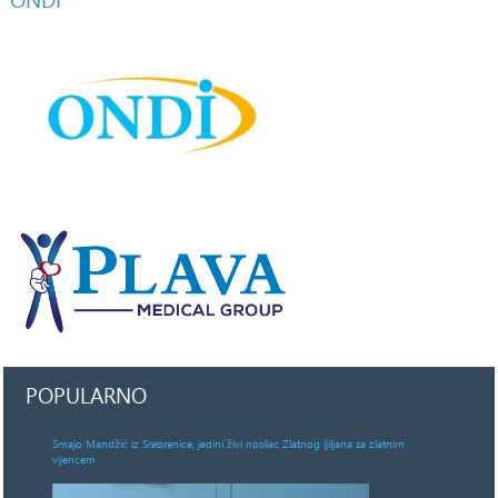
POPULARNO
Smajo Mandžić iz Srebrenice, jedini živi nosilac Zlatnog ljiljana sa zlatnim
vijencem