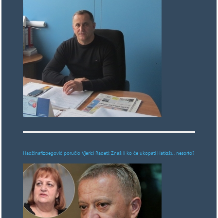
Hadžihafizbegović poručio Vjerici Radeti: Znaš li ko će ukopati Hatidžu, nesorto?