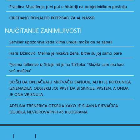
Elvedina Muzaferija prvi put u historiji na pobjedničkom postolju
CRISTIANO RONALDO POTPISAO ZA AL NASSR
NAJČITANIJE
ZANIMLJIVOSTI
Serviser upozorava kada klima uređaj može da se zapali
Haris Džinović: Melina je nikakva žena, bitne su joj samo pare
Pjesma folkerice iz Srbije hit je na TikToku: "Služila sam mu kao
veš mašina"
DOŠLI DA OPLJAČKAJU MRTVAČKI SANDUK, ALI IH JE POKOJNICA
IZNENADILA: ODSJEKLI JOJ PRST DA BI SKINULI PRSTEN, A ONDA
JE ONA VRISNULA
ADELINA TRENERICA OTKRILA KAKO JE SLAVNA PJEVAČICA
IZGUBILA NEVJEROVATNIH 45 KILOGRAMA
Top
|
+
-
reset
|
RTL
LTR