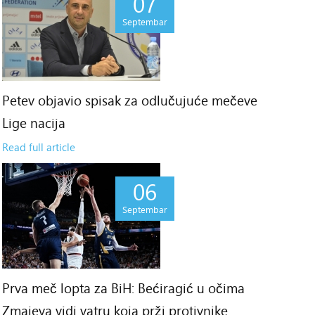
07
Septembar
Petev objavio spisak za odlučujuće mečeve
Lige nacija
Read full article
06
Septembar
Prva meč lopta za BiH: Bećiragić u očima
Zmajeva vidi vatru koja prži protivnike