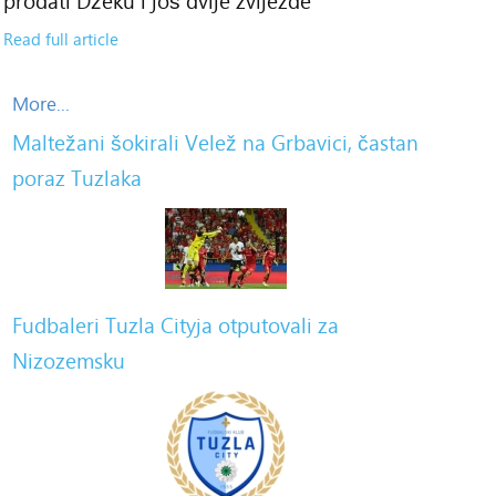
prodati Džeku i još dvije zvijezde
Read full article
More...
Maltežani šokirali Velež na Grbavici, častan
poraz Tuzlaka
Fudbaleri Tuzla Cityja otputovali za
Nizozemsku