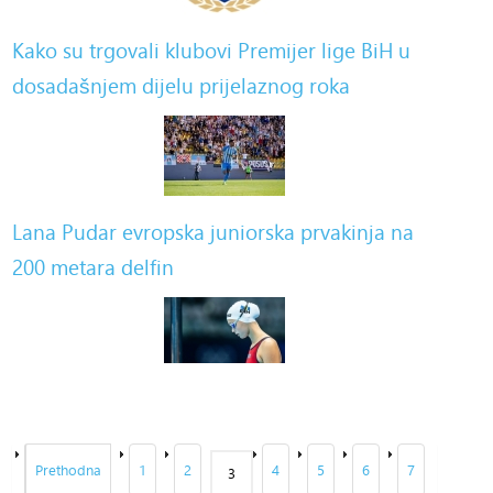
Kako su trgovali klubovi Premijer lige BiH u
dosadašnjem dijelu prijelaznog roka
Lana Pudar evropska juniorska prvakinja na
200 metara delfin
Prethodna
1
2
4
5
6
7
3