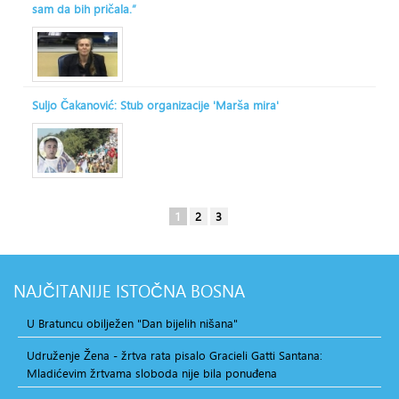
sam da bih pričala.“
Suljo Čakanović: Stub organizacije 'Marša mira'
1
2
3
NAJČITANIJE
ISTOČNA BOSNA
U Bratuncu obilježen "Dan bijelih nišana"
Udruženje Žena - žrtva rata pisalo Gracieli Gatti Santana:
Mladićevim žrtvama sloboda nije bila ponuđena