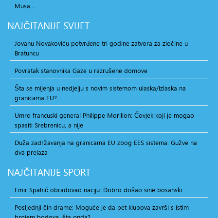
Musa…
NAJČITANIJE
SVIJET
Jovanu Novakoviću potvrđene tri godine zatvora za zločine u
Bratuncu
Povratak stanovnika Gaze u razrušene domove
Šta se mijenja u nedjelju s novim sistemom ulaska/izlaska na
granicama EU?
Umro francuski general Philippe Morillon: Čovjek koji je mogao
spasiti Srebrenicu, a nije
Duža zadržavanja na granicama EU zbog EES sistema: Gužve na
dva prelaza
NAJČITANIJE
SPORT
Emir Spahić obradovao naciju: Dobro došao sine bosanski
Posljednji čin drame: Moguće je da pet klubova završi s istim
brojem bodova, šta onda?