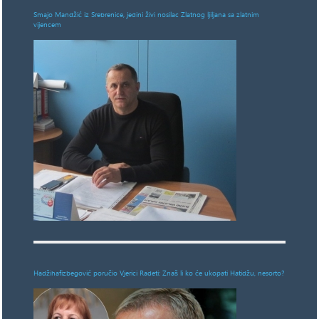
Smajo Mandžić iz Srebrenice, jedini živi nosilac Zlatnog ljiljana sa zlatnim
vijencem
Hadžihafizbegović poručio Vjerici Radeti: Znaš li ko će ukopati Hatidžu, nesorto?