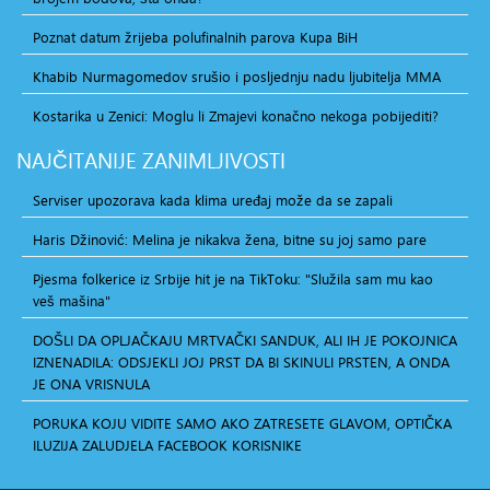
Poznat datum žrijeba polufinalnih parova Kupa BiH
Khabib Nurmagomedov srušio i posljednju nadu ljubitelja MMA
Kostarika u Zenici: Moglu li Zmajevi konačno nekoga pobijediti?
NAJČITANIJE
ZANIMLJIVOSTI
Serviser upozorava kada klima uređaj može da se zapali
Haris Džinović: Melina je nikakva žena, bitne su joj samo pare
Pjesma folkerice iz Srbije hit je na TikToku: "Služila sam mu kao
veš mašina"
DOŠLI DA OPLJAČKAJU MRTVAČKI SANDUK, ALI IH JE POKOJNICA
IZNENADILA: ODSJEKLI JOJ PRST DA BI SKINULI PRSTEN, A ONDA
JE ONA VRISNULA
PORUKA KOJU VIDITE SAMO AKO ZATRESETE GLAVOM, OPTIČKA
ILUZIJA ZALUDJELA FACEBOOK KORISNIKE