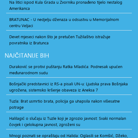
Na litici ispod Kula Grada u Zvorniku pronađeno tijelo nestalog
Amerikanca
BRATUNAC - U nedjelju dženaza u odsustvu u Memorijalnom
centru Veljaci
Devet mjeseci nakon što je pretučen Tužilaštvo istražuje
povratnika iz Bratunca
NAJČITANIJE
BIH
Duraković se protivi puštanju Ratka Mladića: Podnesak upućen
međunarodnom sudu
Bošnjački predstavnici iz RS-a pisali UN-u: Ljudska prava Bošnjaka
ugrožena, sistemsko kršenje obaveza iz Aneksa 7
Tuzla: Brat usmrtio brata, policija ga uhapsila nakon višesatne
potrage
Halilagić o slučaju iz Tuzle koji je zgrozio javnost: Svaki normalan
čovjek i cjelokupna javnost, zgroženi su
Mnogi poznati se opraštaju od Halida: Oglasili se Komšić, Džeko,