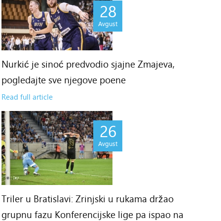
28
Avgust
Nurkić je sinoć predvodio sjajne Zmajeva,
pogledajte sve njegove poene
Read full article
26
Avgust
Triler u Bratislavi: Zrinjski u rukama držao
grupnu fazu Konferencijske lige pa ispao na