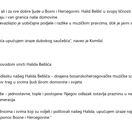
i i za sve dobre ljude u Bosni i Hercegovini. Halid Bešlić u svojoj ličnosti
aju i van granica naše domovine.
vazilazio je uobičajne podjele i razlike u muzičkim pravcima, dok je javn
ešlića upućujem izraze dubokog saučešća”, naveo je Komšić.
povodom smrti Halida Bešlića:
odlasku našeg Halida Bešlića – doajena bosanskohercegovačke muzičke sc
iv trag u srcima ljudi širom domovine i svijeta.
še – jednostavne, tople i postojane. Njegov odlazak ostavlja prazninu u n
neracija.
icima i svima koji su voljeli i poštovali našeg Halida, upućujem izraze na
o ponos Bosne i Hercegovine.“