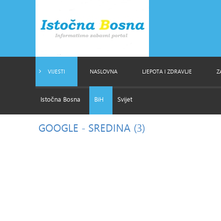
VIJESTI
NASLOVNA
LJEPOTA I ZDRAVLJE
Z
Istočna Bosna
BiH
Svijet
GOOGLE
- SREDINA (3)