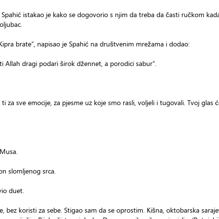
Spahić istakao je kako se dogovorio s njim da treba da časti ručkom kada
oljubac.
a Kipra brate”, napisao je Spahić na društvenim mrežama i dodao:
ti Allah dragi podari širok džennet, a porodici sabur”.
 ti za sve emocije, za pjesme uz koje smo rasli, voljeli i tugovali. Tvoj glas 
 Musa.
on slomljenog srca.
vio duet.
ile, bez koristi za sebe. Stigao sam da se oprostim. Kišna, oktobarska saraj