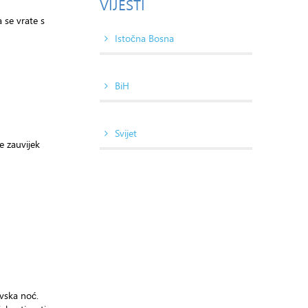
VIJESTI
 se vrate s
Istočna Bosna
BiH
Svijet
će zauvijek
evska noć.