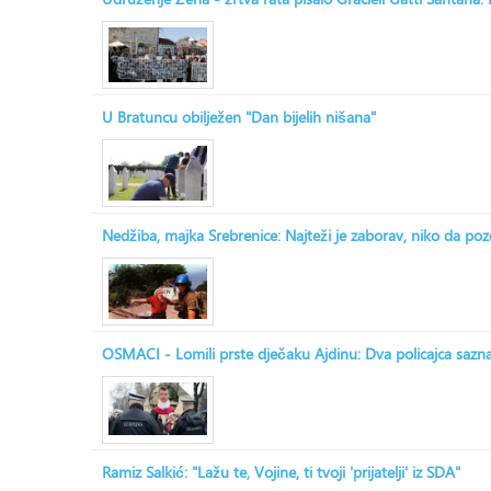
U Bratuncu obilježen "Dan bijelih nišana"
Nedžiba, majka Srebrenice: Najteži je zaborav, niko da po
OSMACI - Lomili prste dječaku Ajdinu: Dva policajca saznala
Ramiz Salkić: "Lažu te, Vojine, ti tvoji 'prijatelji' iz SDA"