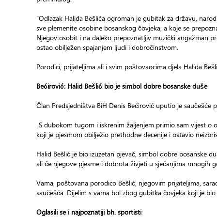
“Odlazak Halida Bešlića ogroman je gubitak za državu, narod al
sve plemenite osobine bosanskog čovjeka, a koje se prepozn
Njegov osobit i na daleko prepoznatljiv muzički angažman pre
ostao obilježen spajanjem ljudi i dobročinstvom.
Porodici, prijateljima ali i svim poštovaocima djela Halida B
Bećirović: Halid Bešlić bio je simbol dobre bosanske duše
Član Predsjedništva BiH Denis Bećirović uputio je saučešće 
„S dubokom tugom i iskrenim žaljenjem primio sam vijest o 
koji je pjesmom obilježio prethodne decenije i ostavio neizbris
Halid Bešlić je bio izuzetan pjevač, simbol dobre bosanske du
ali će njegove pjesme i dobrota živjeti u sjećanjima mnogih ge
Vama, poštovana porodico Bešlić, njegovim prijateljima, saradn
saučešća. Dijelim s vama bol zbog gubitka čovjeka koji je bi
Oglasili se i najpoznatiji bh. sportisti