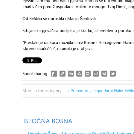
Pjevao sam mu tiho našu pjesmu. Kao da se u trenutku blago nasm
imaš s čim pred Gospodara’. Volim te mnogo. Tvoj Dino”, nap
Od Bešlića se oprostila i Marija Šerifović.
Srbijanska pjevačica podijelila je kratku, ali emotivnu poruku n
“Prestalo je da kuca muzičko srce Bosne i Hercegovine. Halide
iskreno saučešće”, napisala je u objavi.
Social sharing:
More in this category:
« Preminuo je legendarni Halid Bešl
ISTOČNA
BOSNA
Udruženje Žena - žrtva rata pisalo Gracieli Gatti Santana