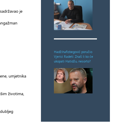
 sadržavao je
i angažman
Hadžihafizbegović poručio
Vjerici Radeti: Znaš li ko će
ukopati Hatidžu, nesorto?
ene, umjetnika
ašim životima,
jdubljeg