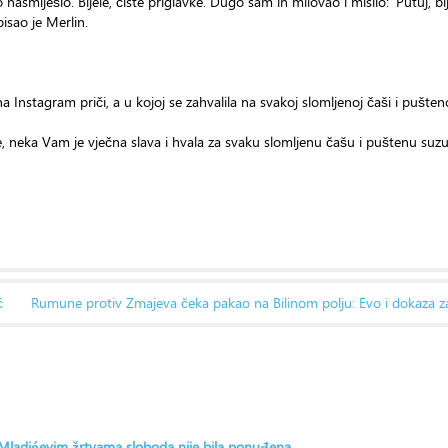
iješio. Bijele, čiste priglavke. Dugo sam ih milovao i mislio: ‘Putuj, bije
isao je Merlin.
a Instagram priči, a u kojoj se zahvalila na svakoj slomljenoj čaši i pušteno
, neka Vam je vječna slava i hvala za svaku slomljenu čašu i puštenu suzu
ić
Rumune protiv Zmajeva čeka pakao na Bilinom polju: Evo i dokaza z
: Mladićevim žrtvama sloboda nije bila ponuđena