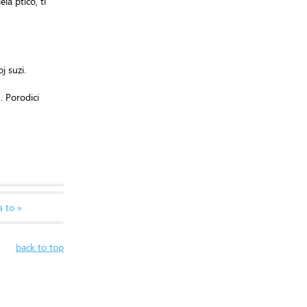
la ptico, ti
j suzi.
. Porodici
a to »
back to top