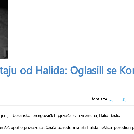
aju od Halida: Oglasili se Ko
font size
iljenijih bosanskohercegovačkih pjevača svih vremena, Halid Bešlić.
šić uputio je izraze saučešća povodom smrti Halida Bešlića, porodici i pr