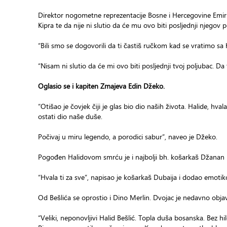
Direktor nogometne reprezentacije Bosne i Hercegovine Emir 
Kipra te da nije ni slutio da će mu ovo biti posljednji njegov p
“Bili smo se dogovorili da ti častiš ručkom kad se vratimo s
“Nisam ni slutio da će mi ovo biti posljednji tvoj poljubac. Da 
Oglasio se i kapiten Zmajeva Edin Džeko.
“Otišao je čovjek čiji je glas bio dio naših života. Halide, hvala
ostati dio naše duše.
Počivaj u miru legendo, a porodici sabur”, naveo je Džeko.
Pogođen Halidovom smrću je i najbolji bh. košarkaš Džanan
“Hvala ti za sve”, napisao je košarkaš Dubaija i dodao emotik
Od Bešlića se oprostio i Dino Merlin. Dvojac je nedavno obja
“Veliki, neponovljivi Halid Bešlić. Topla duša bosanska. Bez h