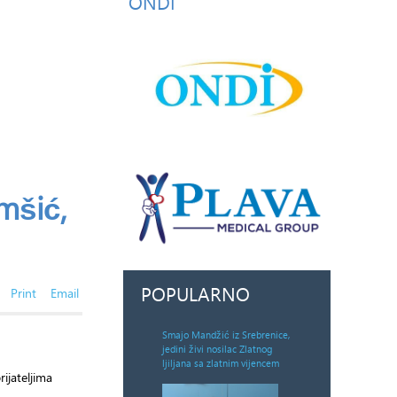
ONDI
mšić,
POPULARNO
Print
Email
Smajo Mandžić iz Srebrenice,
jedini živi nosilac Zlatnog
ljiljana sa zlatnim vijencem
ijateljima