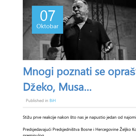
07
Oktobar
Mnogi poznati se oprašt
Džeko, Musa…
Published in
BiH
Stižu prve reakcije nakon što nas je napustio jedan od najom
Predsjedavajući Predsjedništva Bosne i Hercegovine Željko Kom
preminulog.