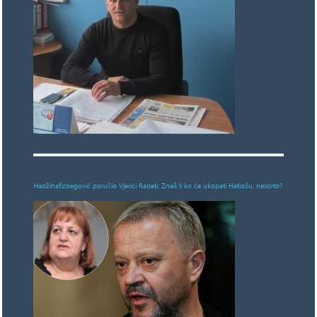
Hadžihafizbegović poručio Vjerici Radeti: Znaš li ko će ukopati Hatidžu, nesorto?