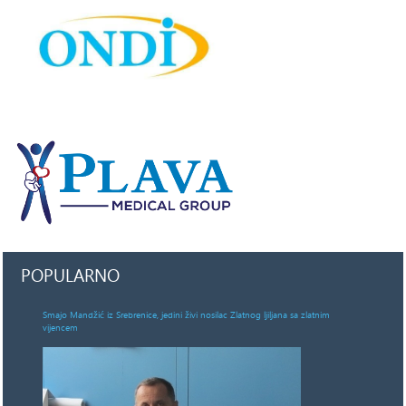
POPULARNO
Smajo Mandžić iz Srebrenice, jedini živi nosilac Zlatnog ljiljana sa zlatnim
vijencem