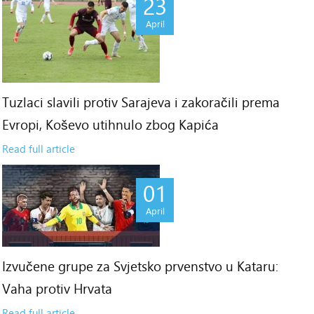
23
April
Tuzlaci slavili protiv Sarajeva i zakoračili prema
Evropi, Koševo utihnulo zbog Kapića
Read full article
01
April
Izvučene grupe za Svjetsko prvenstvo u Kataru:
Vaha protiv Hrvata
Read full article