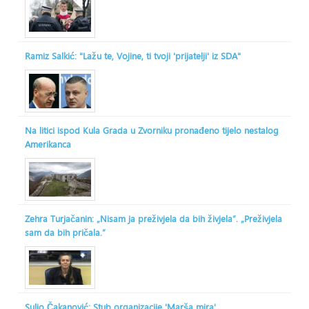
Ramiz Salkić: "Lažu te, Vojine, ti tvoji 'prijatelji' iz SDA"
Na litici ispod Kula Grada u Zvorniku pronađeno tijelo nestalog
Amerikanca
Zehra Turjačanin: „Nisam ja preživjela da bih živjela“. „Preživjela
sam da bih pričala.“
Suljo Čakanović: Stub organizacije 'Marša mira'