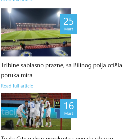
25
Mart
Tribine sablasno prazne, sa Bilinog polja otišla
poruka mira
Read full article
16
Mart
Tuzla City nakon preokreta i penala izbacio