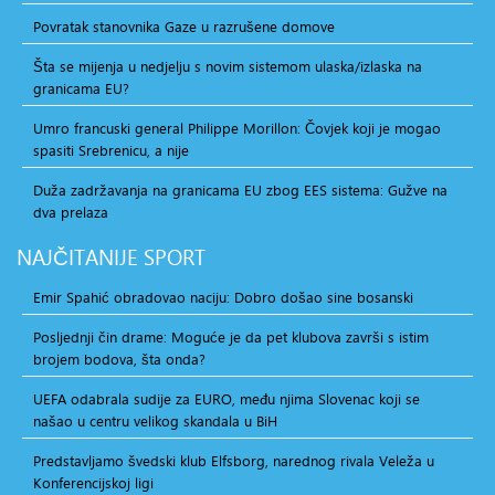
Povratak stanovnika Gaze u razrušene domove
Šta se mijenja u nedjelju s novim sistemom ulaska/izlaska na
granicama EU?
Umro francuski general Philippe Morillon: Čovjek koji je mogao
spasiti Srebrenicu, a nije
Duža zadržavanja na granicama EU zbog EES sistema: Gužve na
dva prelaza
NAJČITANIJE
SPORT
Emir Spahić obradovao naciju: Dobro došao sine bosanski
Posljednji čin drame: Moguće je da pet klubova završi s istim
brojem bodova, šta onda?
UEFA odabrala sudije za EURO, među njima Slovenac koji se
našao u centru velikog skandala u BiH
Predstavljamo švedski klub Elfsborg, narednog rivala Veleža u
Konferencijskoj ligi