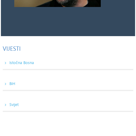
VIJESTI
Istočna Bosna
BiH
Svijet