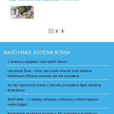
1
2
3
NAJČITANIJE
ISTOČNA BOSNA
U Bratuncu obilježen "Dan bijelih nišana"
Udruženje Žena - žrtva rata pisalo Gracieli Gatti Santana:
Mladićevim žrtvama sloboda nije bila ponuđena
Na litici ispod Kula Grada u Zvorniku pronađeno tijelo nestalog
Amerikanca
BRATUNAC - U nedjelju dženaza u odsustvu u Memorijalnom
centru Veljaci
Predsjednik Jevrejskog kongresa: MC Srebrenica je institucija