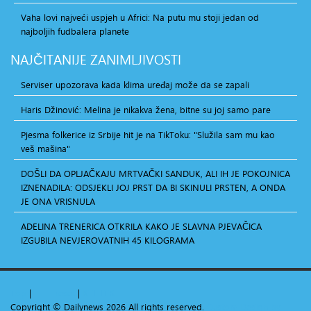
Vaha lovi najveći uspjeh u Africi: Na putu mu stoji jedan od
najboljih fudbalera planete
NAJČITANIJE
ZANIMLJIVOSTI
Serviser upozorava kada klima uređaj može da se zapali
Haris Džinović: Melina je nikakva žena, bitne su joj samo pare
Pjesma folkerice iz Srbije hit je na TikToku: "Služila sam mu kao
veš mašina"
DOŠLI DA OPLJAČKAJU MRTVAČKI SANDUK, ALI IH JE POKOJNICA
IZNENADILA: ODSJEKLI JOJ PRST DA BI SKINULI PRSTEN, A ONDA
JE ONA VRISNULA
ADELINA TRENERICA OTKRILA KAKO JE SLAVNA PJEVAČICA
IZGUBILA NEVJEROVATNIH 45 KILOGRAMA
Top
|
+
-
reset
|
RTL
LTR
Copyright ©
Dailynews
2026 All rights reserved.
Custom Design by