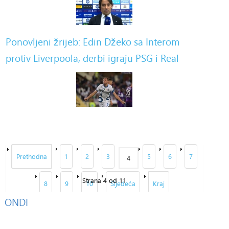
Ponovljeni žrijeb: Edin Džeko sa Interom
protiv Liverpoola, derbi igraju PSG i Real
Prethodna
1
2
3
5
6
7
4
Strana 4 od 11
8
9
10
Sljedeća
Kraj
ONDI