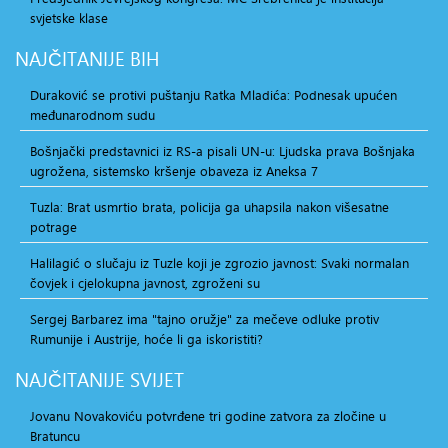
svjetske klase
NAJČITANIJE
BIH
Duraković se protivi puštanju Ratka Mladića: Podnesak upućen
međunarodnom sudu
Bošnjački predstavnici iz RS-a pisali UN-u: Ljudska prava Bošnjaka
ugrožena, sistemsko kršenje obaveza iz Aneksa 7
Tuzla: Brat usmrtio brata, policija ga uhapsila nakon višesatne
potrage
Halilagić o slučaju iz Tuzle koji je zgrozio javnost: Svaki normalan
čovjek i cjelokupna javnost, zgroženi su
Sergej Barbarez ima "tajno oružje" za mečeve odluke protiv
Rumunije i Austrije, hoće li ga iskoristiti?
NAJČITANIJE
SVIJET
Jovanu Novakoviću potvrđene tri godine zatvora za zločine u
Bratuncu