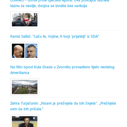
OSMACI - Lomili prste dječaku Ajdinu: Dva policajca saznala
kaznu za nasilje, dvojica se izvukla bez sankcija
Ramiz Salkić: "Lažu te, Vojine, ti tvoji 'prijatelji' iz SDA"
Na litici ispod Kula Grada u Zvorniku pronađeno tijelo nestalog
Amerikanca
Zehra Turjačanin: „Nisam ja preživjela da bih živjela“. „Preživjela
sam da bih pričala.“