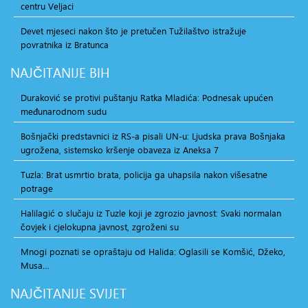
centru Veljaci
Devet mjeseci nakon što je pretučen Tužilaštvo istražuje
povratnika iz Bratunca
NAJČITANIJE
BIH
Duraković se protivi puštanju Ratka Mladića: Podnesak upućen
međunarodnom sudu
Bošnjački predstavnici iz RS-a pisali UN-u: Ljudska prava Bošnjaka
ugrožena, sistemsko kršenje obaveza iz Aneksa 7
Tuzla: Brat usmrtio brata, policija ga uhapsila nakon višesatne
potrage
Halilagić o slučaju iz Tuzle koji je zgrozio javnost: Svaki normalan
čovjek i cjelokupna javnost, zgroženi su
Mnogi poznati se opraštaju od Halida: Oglasili se Komšić, Džeko,
Musa…
NAJČITANIJE
SVIJET