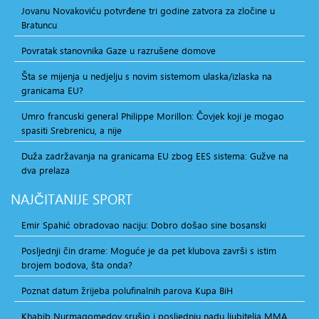
Jovanu Novakoviću potvrđene tri godine zatvora za zločine u
Bratuncu
Povratak stanovnika Gaze u razrušene domove
Šta se mijenja u nedjelju s novim sistemom ulaska/izlaska na
granicama EU?
Umro francuski general Philippe Morillon: Čovjek koji je mogao
spasiti Srebrenicu, a nije
Duža zadržavanja na granicama EU zbog EES sistema: Gužve na
dva prelaza
NAJČITANIJE
SPORT
Emir Spahić obradovao naciju: Dobro došao sine bosanski
Posljednji čin drame: Moguće je da pet klubova završi s istim
brojem bodova, šta onda?
Poznat datum žrijeba polufinalnih parova Kupa BiH
Khabib Nurmagomedov srušio i posljednju nadu ljubitelja MMA