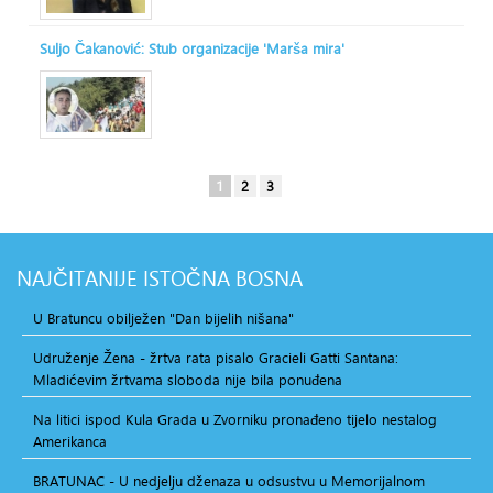
Suljo Čakanović: Stub organizacije 'Marša mira'
1
2
3
NAJČITANIJE
ISTOČNA BOSNA
U Bratuncu obilježen "Dan bijelih nišana"
Udruženje Žena - žrtva rata pisalo Gracieli Gatti Santana:
Mladićevim žrtvama sloboda nije bila ponuđena
Na litici ispod Kula Grada u Zvorniku pronađeno tijelo nestalog
Amerikanca
BRATUNAC - U nedjelju dženaza u odsustvu u Memorijalnom