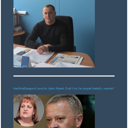
Hadžihafizbegović poručio Vjerici Radeti: Znaš li ko će ukopati Hatidžu, nesorto?