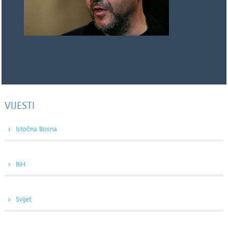
VIJESTI
Istočna Bosna
BiH
Svijet