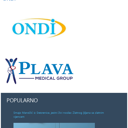
POPULARNO
Smajo Mandžić iz Srebrenice, jedini živi nosilac Zlatnog ljiljana sa zlatnim
vijencem