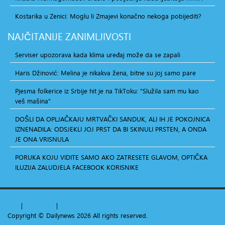
Kostarika u Zenici: Moglu li Zmajevi konačno nekoga pobijediti?
NAJČITANIJE
ZANIMLJIVOSTI
Serviser upozorava kada klima uređaj može da se zapali
Haris Džinović: Melina je nikakva žena, bitne su joj samo pare
Pjesma folkerice iz Srbije hit je na TikToku: "Služila sam mu kao
veš mašina"
DOŠLI DA OPLJAČKAJU MRTVAČKI SANDUK, ALI IH JE POKOJNICA
IZNENADILA: ODSJEKLI JOJ PRST DA BI SKINULI PRSTEN, A ONDA
JE ONA VRISNULA
PORUKA KOJU VIDITE SAMO AKO ZATRESETE GLAVOM, OPTIČKA
ILUZIJA ZALUDJELA FACEBOOK KORISNIKE
Top
|
+
-
reset
|
RTL
LTR
Copyright ©
Dailynews
2026 All rights reserved.
Custom Design by