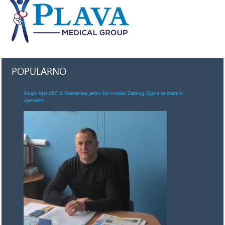
POPULARNO
Smajo Mandžić iz Srebrenice, jedini živi nosilac Zlatnog ljiljana sa zlatnim
vijencem