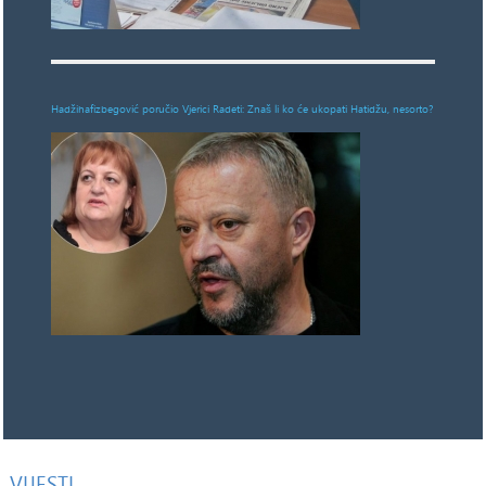
Hadžihafizbegović poručio Vjerici Radeti: Znaš li ko će ukopati Hatidžu, nesorto?
VIJESTI