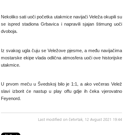
Nekoliko sati uoči početka utakmice navijači Veleža okupili su
se ispred stadiona Grbavica i napravili sjajan štimung uoči
dvoboja.
Iz svakog ugla čuju se Veležove pjesme, a među navijačima
mostarske ekipe vlada odlična atmosfera uoči ove historijske
utakmice.
U prvom meču u Švedskoj bilo je 1:1, a ako večeras Velež
slavi izborit će nastup u play offu gdje ih čeka vjerovatno
Feyenord.
Last modified on četvrtak, 12 Avgust 2021 19:44