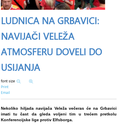
LUDNICA NA GRBAVICI:
NAVIJAČI VELEŽA
ATMOSFERU DOVELI DO
USIJANJA
font size
Print
Email
Nekoliko hiljada navijača Veleža večeras će na Grbavici
imati tu čast da gleda voljeni tim u trećem pretkolu
Konferencijske lige protiv Elfsborga.