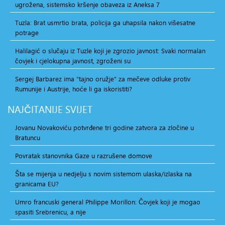
ugrožena, sistemsko kršenje obaveza iz Aneksa 7
Tuzla: Brat usmrtio brata, policija ga uhapsila nakon višesatne
potrage
Halilagić o slučaju iz Tuzle koji je zgrozio javnost: Svaki normalan
čovjek i cjelokupna javnost, zgroženi su
Sergej Barbarez ima "tajno oružje" za mečeve odluke protiv
Rumunije i Austrije, hoće li ga iskoristiti?
NAJČITANIJE
SVIJET
Jovanu Novakoviću potvrđene tri godine zatvora za zločine u
Bratuncu
Povratak stanovnika Gaze u razrušene domove
Šta se mijenja u nedjelju s novim sistemom ulaska/izlaska na
granicama EU?
Umro francuski general Philippe Morillon: Čovjek koji je mogao
spasiti Srebrenicu, a nije