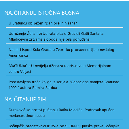
NAJČITANIJE
ISTOČNA BOSNA
U Bratuncu obilježen "Dan bijelih nišana"
Udruženje Žena - žrtva rata pisalo Gracieli Gatti Santana:
Mladićevim žrtvama sloboda nije bila ponuđena
Na litici ispod Kula Grada u Zvorniku pronađeno tijelo nestalog
Amerikanca
BRATUNAC - U nedjelju dženaza u odsustvu u Memorijalnom
centru Veljaci
Predstavljena treća knjiga iz serijala "Genocidna namjera Bratunac
1992." autora Ramiza Salkića
NAJČITANIJE
BIH
Duraković se protivi puštanju Ratka Mladića: Podnesak upućen
međunarodnom sudu
Bošnjački predstavnici iz RS-a pisali UN-u: Ljudska prava Bošnjaka