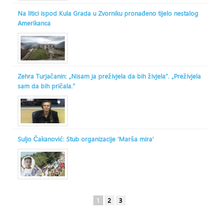
Na litici ispod Kula Grada u Zvorniku pronađeno tijelo nestalog
Amerikanca
Zehra Turjačanin: „Nisam ja preživjela da bih živjela“. „Preživjela
sam da bih pričala.“
Suljo Čakanović: Stub organizacije 'Marša mira'
1
2
3