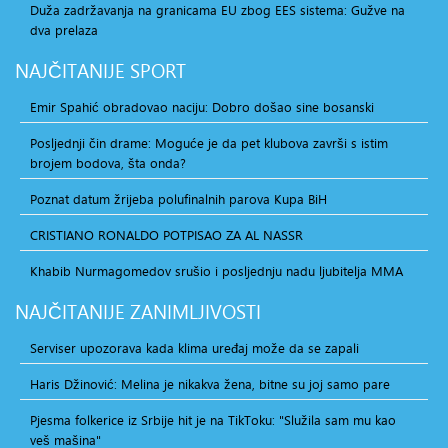
Duža zadržavanja na granicama EU zbog EES sistema: Gužve na
dva prelaza
NAJČITANIJE
SPORT
Emir Spahić obradovao naciju: Dobro došao sine bosanski
Posljednji čin drame: Moguće je da pet klubova završi s istim
brojem bodova, šta onda?
Poznat datum žrijeba polufinalnih parova Kupa BiH
CRISTIANO RONALDO POTPISAO ZA AL NASSR
Khabib Nurmagomedov srušio i posljednju nadu ljubitelja MMA
NAJČITANIJE
ZANIMLJIVOSTI
Serviser upozorava kada klima uređaj može da se zapali
Haris Džinović: Melina je nikakva žena, bitne su joj samo pare
Pjesma folkerice iz Srbije hit je na TikToku: "Služila sam mu kao
veš mašina"