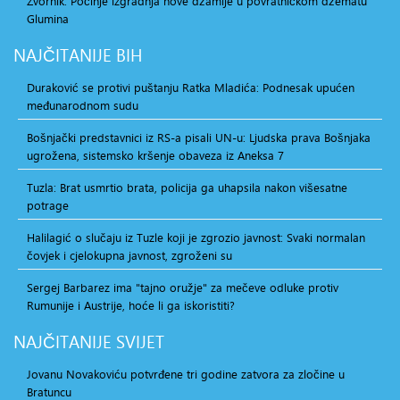
Zvornik: Počinje izgradnja nove džamije u povratničkom džematu
Glumina
NAJČITANIJE
BIH
Duraković se protivi puštanju Ratka Mladića: Podnesak upućen
međunarodnom sudu
Bošnjački predstavnici iz RS-a pisali UN-u: Ljudska prava Bošnjaka
ugrožena, sistemsko kršenje obaveza iz Aneksa 7
Tuzla: Brat usmrtio brata, policija ga uhapsila nakon višesatne
potrage
Halilagić o slučaju iz Tuzle koji je zgrozio javnost: Svaki normalan
čovjek i cjelokupna javnost, zgroženi su
Sergej Barbarez ima "tajno oružje" za mečeve odluke protiv
Rumunije i Austrije, hoće li ga iskoristiti?
NAJČITANIJE
SVIJET
Jovanu Novakoviću potvrđene tri godine zatvora za zločine u
Bratuncu