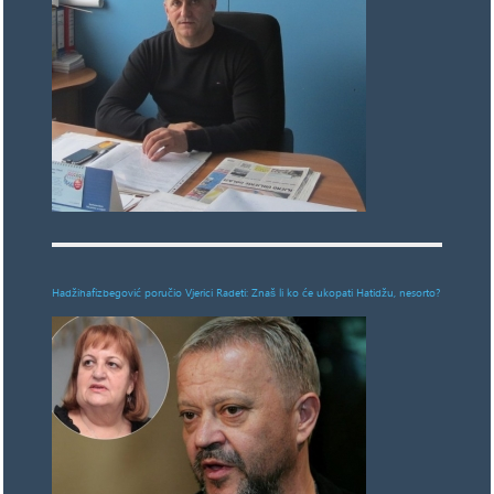
Hadžihafizbegović poručio Vjerici Radeti: Znaš li ko će ukopati Hatidžu, nesorto?