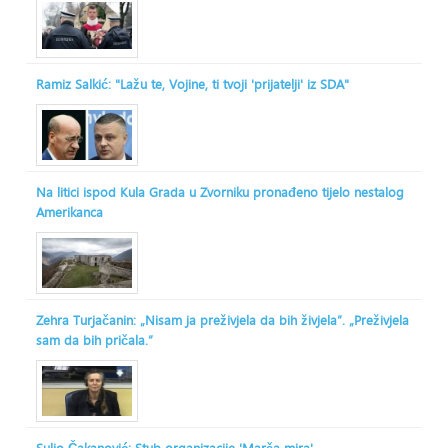
Ramiz Salkić: "Lažu te, Vojine, ti tvoji 'prijatelji' iz SDA"
Na litici ispod Kula Grada u Zvorniku pronađeno tijelo nestalog
Amerikanca
Zehra Turjačanin: „Nisam ja preživjela da bih živjela“. „Preživjela
sam da bih pričala.“
Suljo Čakanović: Stub organizacije 'Marša mira'