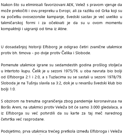
Nakon što su eliminisali favorizovani AEK, Velež s pravom vjeruje da
može prekočiti i ovu prepreku u Evropi, ali za razliku od Grka koji su
na početku ovosezonske kampanje, švedski sastav je već uveliko u
takmičarskoj formi i za očekivati je da su u ovom momentu
kompaktniji i uigraniji od tima iz Atine.
U dosadašnjoj historiji Elfsborg je odigrao četiri zvanične utakmice
protiv bh. timova - po dvije protiv Čelika i Slobode.
Pomenute utakmice igrane su sedamdestih godina prošlog stoljeća
u Intertoto kupu. Čelik je u sezoni 1975/76. u oba navrata bio bolji
od Elfsborga 2:1 i 2:0, a s Tuzlacima su se sastali u sezoni 1978/79.
Sloboda je na Tušnju slavila sa 3:2, dok je u revanšu švedski klub bio
bolji 1:0.
S obzirom na trenutna ograničenja zbog pandemije koronavirusa na
Borås Areni, na utakmici protiv Veleža bit će samo 3.000 gledalaca, a
iz Elfsborga su već potvrdili da su karte za taj meč narednog
četvrtka već rasprodane.
Podsjetimo, prva utakmica trećeg pretkola između Elfsbroga i Veleža