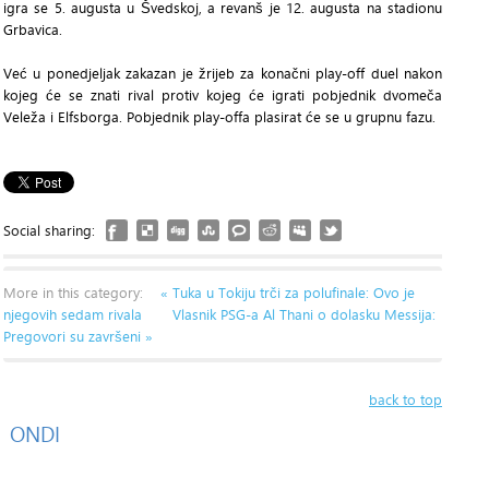
igra se 5. augusta u Švedskoj, a revanš je 12. augusta na stadionu
Grbavica.
Već u ponedjeljak zakazan je žrijeb za konačni play-off duel nakon
kojeg će se znati rival protiv kojeg će igrati pobjednik dvomeča
Veleža i Elfsborga. Pobjednik play-offa plasirat će se u grupnu fazu.
Social sharing:
More in this category:
« Tuka u Tokiju trči za polufinale: Ovo je
njegovih sedam rivala
Vlasnik PSG-a Al Thani o dolasku Messija:
Pregovori su završeni »
back to top
ONDI