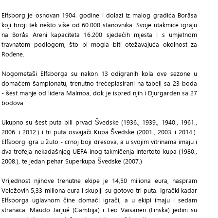
Elfsborg je osnovan 1904. godine i dolazi iz malog gradića Boråsa
koji broji tek nešto više od 60.000 stanovnika. Svoje utakmice igraju
na Borås Areni kapaciteta 16.200 sjedećih mjesta i s umjetnom
travnatom podlogom, što bi mogla biti otežavajuća okolnost za
Rođene.
Nogometaši Elfsborga su nakon 13 odigranih kola ove sezone u
domaćem šampionatu, trenutno trećeplasirani na tabeli sa 23 boda
- šest manje od lidera Malmoa, dok je ispred njih i Djurgarden sa 27
bodova.
Ukupno su šest puta bili prvaci Švedske (1936., 1939., 1940., 1961.,
2006. i 2012.) i tri puta osvajači Kupa Švedske (2001., 2003. i 2014.).
Elfsborg igra u žuto - crnoj boji dresova, a u svojim vitrinama imaju i
dva trofeja nekadašnjeg UEFA-inog takmičenja Intertoto kupa (1980.,
2008.), te jedan pehar Superkupa Švedske (2007.)
Vrijednost njihove trenutne ekipe je 14,50 miliona eura, naspram
Veležovih 5,33 miliona eura i skuplji su gotovo tri puta. Igrački kadar
Elfsborga uglavnom čine domaći igrači, a u ekipi imaju i sedam
stranaca. Maudo Jarjué (Gambija) i Leo Väisänen (Finska) jedini su