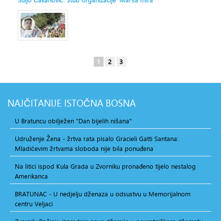
1
2
3
NAJČITANIJE
ISTOČNA BOSNA
U Bratuncu obilježen "Dan bijelih nišana"
Udruženje Žena - žrtva rata pisalo Gracieli Gatti Santana:
Mladićevim žrtvama sloboda nije bila ponuđena
Na litici ispod Kula Grada u Zvorniku pronađeno tijelo nestalog
Amerikanca
BRATUNAC - U nedjelju dženaza u odsustvu u Memorijalnom
centru Veljaci