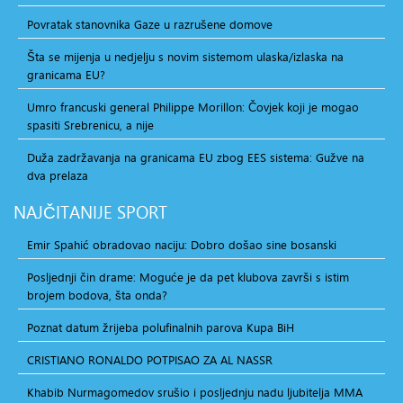
Povratak stanovnika Gaze u razrušene domove
Šta se mijenja u nedjelju s novim sistemom ulaska/izlaska na
granicama EU?
Umro francuski general Philippe Morillon: Čovjek koji je mogao
spasiti Srebrenicu, a nije
Duža zadržavanja na granicama EU zbog EES sistema: Gužve na
dva prelaza
NAJČITANIJE
SPORT
Emir Spahić obradovao naciju: Dobro došao sine bosanski
Posljednji čin drame: Moguće je da pet klubova završi s istim
brojem bodova, šta onda?
Poznat datum žrijeba polufinalnih parova Kupa BiH
CRISTIANO RONALDO POTPISAO ZA AL NASSR
Khabib Nurmagomedov srušio i posljednju nadu ljubitelja MMA