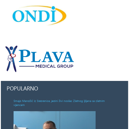
POPULARNO
Smajo Mandžić iz Srebrenice, jedini živi nosilac Zlatnog ljiljana sa zlatnim
vijencem