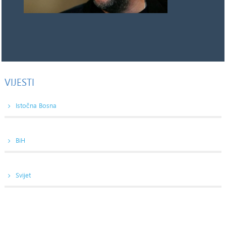
VIJESTI
Istočna Bosna
BiH
Svijet