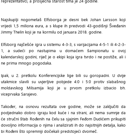
reprezentativci, a prosječna starost tima je 24 godine.
Najskuplji nogometaš Elfsborga je desni bek Johan Larsson koji
vrijedi 1,5 miliona eura, a s klupe ih predvodi 43-godišnji Šveđanin
Jimmy Thelin koji je na kormilu od januara 2018. godine.
Elfsborg najčešće igra u sistemu 4-3-3, s varijacijama 4-5-1 ili 4-2-3-
1, a sudeći po nastupima u domaćem šampionatu u ovoj
kalendarskoj godini, riječ je o ekipi koja igra tvrdo i ne postiže, ali i
ne prima mnogo pogodaka.
Ipak, u 2. pretkolu Konferencijske lige bili su goropadni. U dvije
utakmice slavili su uvjerljive pobjede 4:0 i 5:0 protiv slabašnog
moldavskog Milsamija koji je u prvom pretkolu izbacio bh.
viceprvaka Sarajevo.
Također, na osnovu rezultata ove godine, može se zaključiti da
podjednako dobro igraju kod kuće i na strani, ali nema sumnje da
će stručni štab Rođenih na čelu sa sjajnim Feđom Dudićem prikupiti
dovoljno informacija o njima i analizirati ih do najsitnijih detalja, kako
bi Rođeni što spremniji dočekali predstojeći dvomeč.