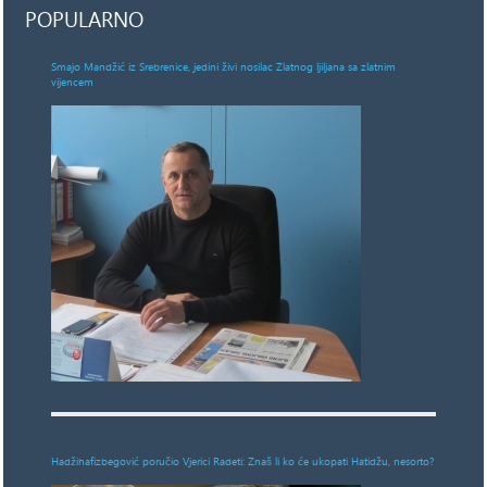
POPULARNO
Smajo Mandžić iz Srebrenice, jedini živi nosilac Zlatnog ljiljana sa zlatnim
vijencem
Hadžihafizbegović poručio Vjerici Radeti: Znaš li ko će ukopati Hatidžu, nesorto?