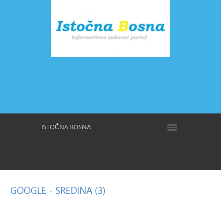
ISTOČNA BOSNA
GOOGLE
- SREDINA (3)