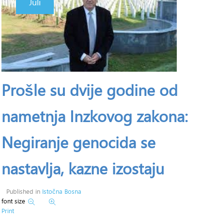
Juli
Prošle su dvije godine od
nametnja Inzkovog zakona:
Negiranje genocida se
nastavlja, kazne izostaju
Published in
Istočna Bosna
font size
Print