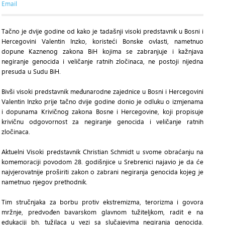
Email
Tačno je dvije godine od kako je tadašnji visoki predstavnik u Bosni i
Hercegovini Valentin Inzko, koristeći Bonske ovlasti, nametnuo
dopune Kaznenog zakona BiH kojima se zabranjuje i kažnjava
negiranje genocida i veličanje ratnih zločinaca, ne postoji nijedna
presuda u Sudu BiH.
Bivši visoki predstavnik međunarodne zajednice u Bosni i Hercegovini
Valentin Inzko prije tačno dvije godine donio je odluku o izmjenama
i dopunama Krivičnog zakona Bosne i Hercegovine, koji propisuje
krivičnu odgovornost za negiranje genocida i veličanje ratnih
zločinaca.
Aktuelni Visoki predstavnik Christian Schmidt u svome obraćanju na
komemoraciji povodom 28. godišnjice u Srebrenici najavio je da će
najvjerovatnije proširiti zakon o zabrani negiranja genocida kojeg je
nametnuo njegov prethodnik.
Tim stručnjaka za borbu protiv ekstremizma, terorizma i govora
mržnje, predvođen bavarskom glavnom tužiteljkom, radit e na
edukaciji bh. tužilaca u vezi sa slučajevima negiranja genocida.