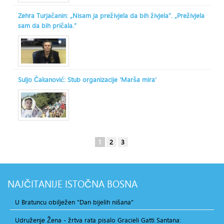
Zehra Turjačanin: „Nisam ja preživjela da bih živjela“. „Preživjela
sam da bih pričala.“
Suljo Čakanović: Stub organizacije 'Marša mira'
1
2
3
NAJČITANIJE
ISTOČNA BOSNA
U Bratuncu obilježen "Dan bijelih nišana"
Udruženje Žena - žrtva rata pisalo Gracieli Gatti Santana: