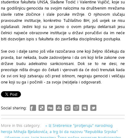
studentice fakulteta UNSA, Slađane Todić i Valentine Vujičić, koje su
na godišnjicu genocida na svojim nalozima na društvenim mrežama
slavile ratne zločince i slale poruke mržnje. O njihovom slučaju
pravosudne institucije, konkretno Tužilaštvo BiH, još uvijek se nisu
oglašavali. Jedini koji su se jasno o ovom pitanju deklarisali jesu
čelnici najveće obrazovne institucije u državi poručišvi da im neće
biti dozvoljen ispis s fakulteta do završetka disciplinskog postupka.
Sve ovo i dalje samo još više razočarava one koji željno iščekuju da
pravda, bar nekada, bude zadovoljena i da oni koji krše zakone ove
države budu adekvatno sankcionisani. Dok se to ne desi, ne
preostaje ništa drugo do čekati i vjerovati da će doći trenutak kada
će svi oni koji zatvaraju oči pred istinom, negiraju genocid i veličaju
one koji su ga i počinili - za svoja (ne)djela i odgovarati.
Social sharing:
More in this category:
« Iz Srebrenice "protjeruju" narodnog
heroja Mihajla Bjelakovića, a trg bi da nazovu "Republika Srpska"
Učenjem sure Jasin herojima Žepe počeo program tradicionalne