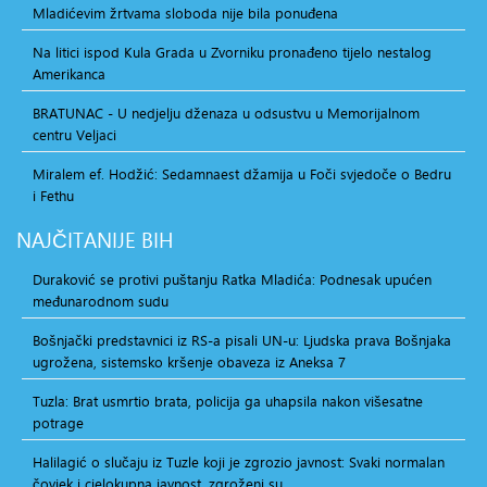
Mladićevim žrtvama sloboda nije bila ponuđena
Na litici ispod Kula Grada u Zvorniku pronađeno tijelo nestalog
Amerikanca
BRATUNAC - U nedjelju dženaza u odsustvu u Memorijalnom
centru Veljaci
Miralem ef. Hodžić: Sedamnaest džamija u Foči svjedoče o Bedru
i Fethu
NAJČITANIJE
BIH
Duraković se protivi puštanju Ratka Mladića: Podnesak upućen
međunarodnom sudu
Bošnjački predstavnici iz RS-a pisali UN-u: Ljudska prava Bošnjaka
ugrožena, sistemsko kršenje obaveza iz Aneksa 7
Tuzla: Brat usmrtio brata, policija ga uhapsila nakon višesatne
potrage
Halilagić o slučaju iz Tuzle koji je zgrozio javnost: Svaki normalan
čovjek i cjelokupna javnost, zgroženi su