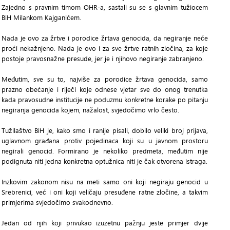
Zajedno s pravnim timom OHR-a, sastali su se s glavnim tužiocem
BiH Milankom Kajganićem.
Nada je ovo za žrtve i porodice žrtava genocida, da negiranje neće
proći nekažnjeno. Nada je ovo i za sve žrtve ratnih zločina, za koje
postoje pravosnažne presude, jer je i njihovo negiranje zabranjeno.
Međutim, sve su to, najviše za porodice žrtava genocida, samo
prazno obećanje i riječi koje odnese vjetar sve do onog trenutka
kada pravosudne institucije ne poduzmu konkretne korake po pitanju
negiranja genocida kojem, nažalost, svjedočimo vrlo često.
Tužilaštvo BiH je, kako smo i ranije pisali, dobilo veliki broj prijava,
uglavnom građana protiv pojedinaca koji su u javnom prostoru
negirali genocid. Formirano je nekoliko predmeta, međutim nije
podignuta niti jedna konkretna optužnica niti je čak otvorena istraga.
Inzkovim zakonom nisu na meti samo oni koji negiraju genocid u
Srebrenici, već i oni koji veličaju presuđene ratne zločine, a takvim
primjerima svjedočimo svakodnevno.
Jedan od njih koji privukao izuzetnu pažnju jeste primjer dvije