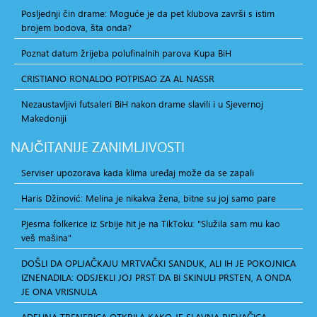
Posljednji čin drame: Moguće je da pet klubova završi s istim
brojem bodova, šta onda?
Poznat datum žrijeba polufinalnih parova Kupa BiH
CRISTIANO RONALDO POTPISAO ZA AL NASSR
Nezaustavljivi futsaleri BiH nakon drame slavili i u Sjevernoj
Makedoniji
NAJČITANIJE
ZANIMLJIVOSTI
Serviser upozorava kada klima uređaj može da se zapali
Haris Džinović: Melina je nikakva žena, bitne su joj samo pare
Pjesma folkerice iz Srbije hit je na TikToku: "Služila sam mu kao
veš mašina"
DOŠLI DA OPLJAČKAJU MRTVAČKI SANDUK, ALI IH JE POKOJNICA
IZNENADILA: ODSJEKLI JOJ PRST DA BI SKINULI PRSTEN, A ONDA
JE ONA VRISNULA
ADELINA TRENERICA OTKRILA KAKO JE SLAVNA PJEVAČICA