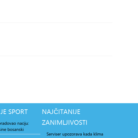
JE
SPORT
NAJČITANIJE
ZANIMLJIVOSTI
radovao naciju:
ine bosanski
Serviser upozorava kada klima