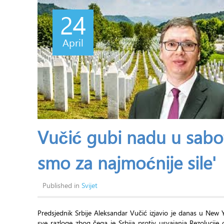
24
April
Vučić gubi nadu u saboti
smo za najmoćnije sile'
Published in
Svijet
Predsjednik Srbije Aleksandar Vučić izjavio je danas u New
sve razloge zbog čega je Srbija protiv usvajanja Rezolucije