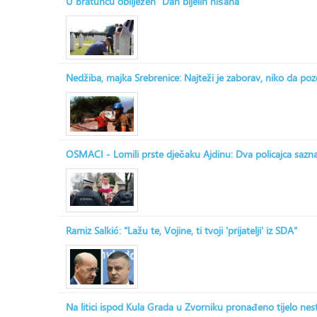
U Bratuncu obilježen "Dan bijelih nišana"
Nedžiba, majka Srebrenice: Najteži je zaborav, niko da po
OSMACI - Lomili prste dječaku Ajdinu: Dva policajca saznala
Ramiz Salkić: "Lažu te, Vojine, ti tvoji 'prijatelji' iz SDA"
Na litici ispod Kula Grada u Zvorniku pronađeno tijelo ne