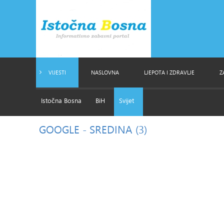
VIJESTI
NASLOVNA
LJEPOTA I ZDRAVLJE
Z
Istočna Bosna
BiH
Svijet
GOOGLE
- SREDINA (3)