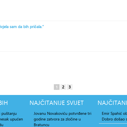
ivjela sam da bih pričala.“
1
2
3
BIH
NAJČITANIJE
SVIJET
NAJČITANI
i puštanju
Jovanu Novakoviću potvrđene tri
Emir Spahić ob
dnesak upućen
godine zatvora za zločine u
Dobro došao s
du
Bratuncu