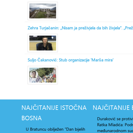
Zehra Turjačanin: „Nisam ja preživjela da bih živjela“. „Prež
Suljo Čakanović: Stub organizacije 'Marša mira'
NAJČITANIJE
ISTOČNA
NAJČITANIJE
BOSNA
Duraković se protiv
Ratka Mladića: Po
U Bratuncu obilježen "Dan bijelih
međunarodnom su