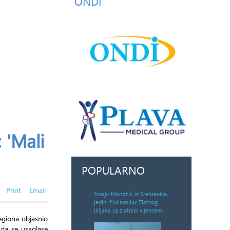
ONDI
 'Mali
POPULARNO
Print
Email
Smajo Mandžić iz Srebrenice,
jedini živi nosilac Zlatnog
ljiljana sa zlatnim vijencem
egiona objasnio
 da se usaglase