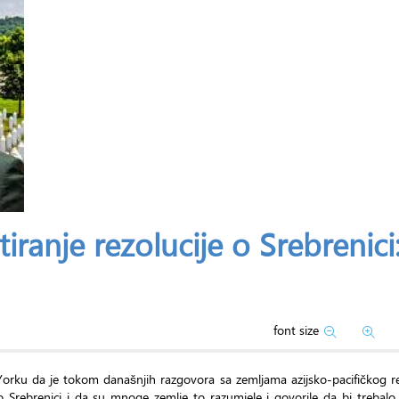
ranje rezolucije o Srebrenici:
font size
 Yorku da je tokom današnjih razgovora sa zemljama azijsko-pacifičkog r
 o Srebrenici i da su mnoge zemlje to razumjele i govorile da bi trebalo