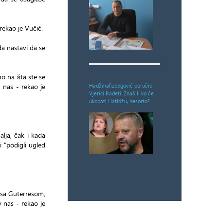
 rekao je Vučić.
 da nastavi da se
no na šta ste se
n nas - rekao je
Hadžihafizbegović poručio
Vjerici Radeti: Znaš li ko će
ukopati Hatidžu, nesorto?
lja, čak i kada
i "podigli ugled
 sa Guterresom,
 nas - rekao je