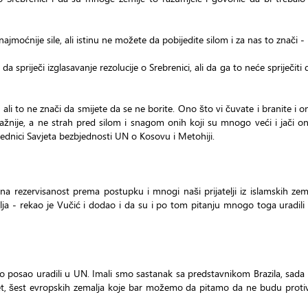
ajmoćnije sile, ali istinu ne možete da pobijedite silom i za nas to znači -
da spriječi izglasavanje rezolucije o Srebrenici, ali da ga to neće spriječiti
i to ne znači da smijete da se ne borite. Ono što vi čuvate i branite i o
važnije, a ne strah pred silom i snagom onih koji su mnogo veći i jači o
jednici Savjeta bezbjednosti UN o Kosovu i Metohiji.
zervisanost prema postupku i mnogi naši prijatelji iz islamskih zema
elja - rekao je Vučić i dodao i da su i po tom pitanju mnogo toga uradili 
smo posao uradili u UN. Imali smo sastanak sa predstavnikom Brazila, sada
pet, šest evropskih zemalja koje bar možemo da pitamo da ne budu protiv