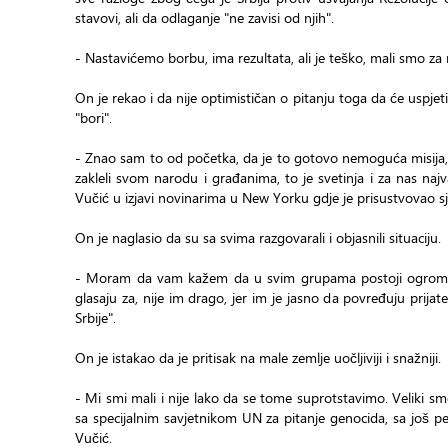
stavovi, ali da odlaganje "ne zavisi od njih".
- Nastavićemo borbu, ima rezultata, ali je teško, mali smo za n
On je rekao i da nije optimističan o pitanju toga da će uspjeti 
"bori".
- Znao sam to od početka, da je to gotovo nemoguća misija, al
zakleli svom narodu i građanima, to je svetinja i za nas naj
Vučić u izjavi novinarima u New Yorku gdje je prisustvovao s
On je naglasio da su sa svima razgovarali i objasnili situaciju.
- Moram da vam kažem da u svim grupama postoji ogromna re
glasaju za, nije im drago, jer im je jasno da povređuju prijat
Srbije".
On je istakao da je pritisak na male zemlje uočljiviji i snažniji.
- Mi smi mali i nije lako da se tome suprotstavimo. Veliki 
sa specijalnim savjetnikom UN za pitanje genocida, sa još 
Vučić.