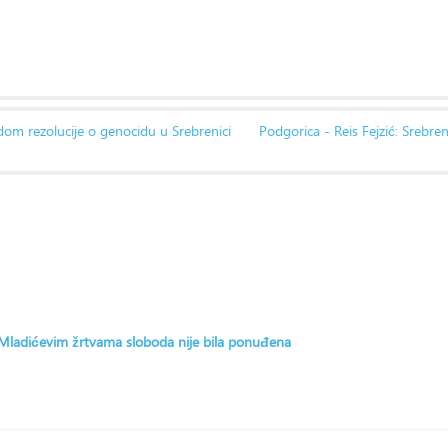
om rezolucije o genocidu u Srebrenici
Podgorica - Reis Fejzić: Srebren
: Mladićevim žrtvama sloboda nije bila ponuđena