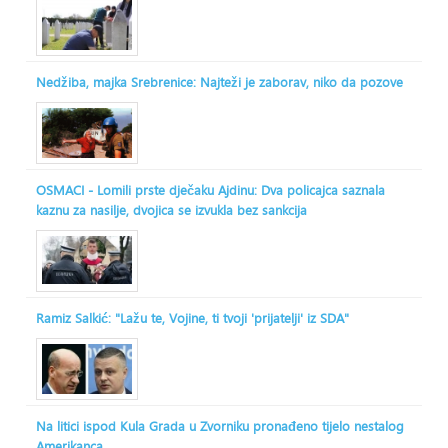
Nedžiba, majka Srebrenice: Najteži je zaborav, niko da pozove
OSMACI - Lomili prste dječaku Ajdinu: Dva policajca saznala
kaznu za nasilje, dvojica se izvukla bez sankcija
Ramiz Salkić: "Lažu te, Vojine, ti tvoji 'prijatelji' iz SDA"
Na litici ispod Kula Grada u Zvorniku pronađeno tijelo nestalog
Amerikanca