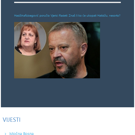
Hadžihafizbegović poručio Vjerici Radeti: Znaš li ko će ukopati Hatidžu, nesorto?
VIJESTI
Istočna Bosna