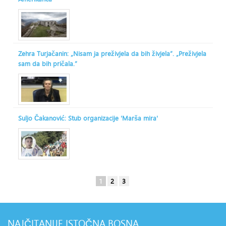
Zehra Turjačanin: „Nisam ja preživjela da bih živjela“. „Preživjela
sam da bih pričala.“
Suljo Čakanović: Stub organizacije 'Marša mira'
1
2
3
NAJČITANIJE
ISTOČNA BOSNA