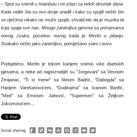
– Spot su snimili u Istanbulu i on izlazi za nekih desetak dana.
Kada vidite šta su ovo dvoje uradili i kako su spojili nešto što
se riječima nikako ne može spojiti, shvatićete da je muzika ta
koja spaja sve nas. Mnogo zanimljiva pjesma sa primjesama
novog zvuka, posebno novog kada je Merlin u pitanju.
Svakako nešto jako zanimljivo, pomiješano staro i novo.
Podsjetimo, Merlin je tokom karijere snimio više duetskih
pjesama, a neke od najpoznatijih su “Jorgovani” sa Vesnom
Zmijanac, “Ti si mene” sa Ninom Badrić, “Dabogda” sa
Harijem Varešanovićem, “Godinama” sa Ivanom Banfić,
“Med” sa Eminom Jahović, “Supermen” sa Željkom
Joksimovićem…
Social sharing: