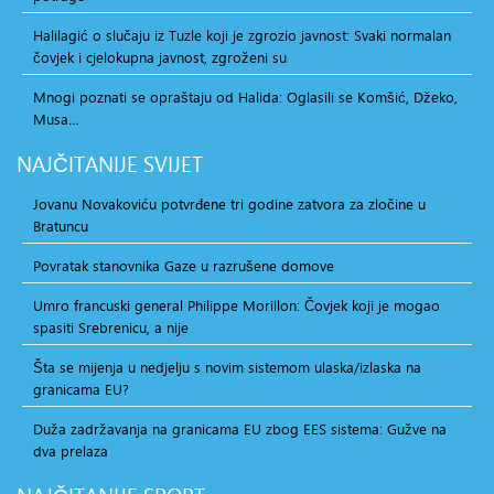
Halilagić o slučaju iz Tuzle koji je zgrozio javnost: Svaki normalan
čovjek i cjelokupna javnost, zgroženi su
Mnogi poznati se opraštaju od Halida: Oglasili se Komšić, Džeko,
Musa…
NAJČITANIJE
SVIJET
Jovanu Novakoviću potvrđene tri godine zatvora za zločine u
Bratuncu
Povratak stanovnika Gaze u razrušene domove
Umro francuski general Philippe Morillon: Čovjek koji je mogao
spasiti Srebrenicu, a nije
Šta se mijenja u nedjelju s novim sistemom ulaska/izlaska na
granicama EU?
Duža zadržavanja na granicama EU zbog EES sistema: Gužve na
dva prelaza