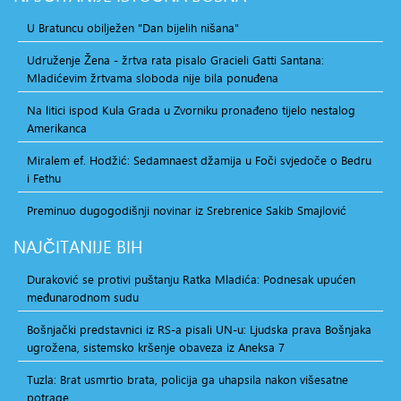
U Bratuncu obilježen "Dan bijelih nišana"
Udruženje Žena - žrtva rata pisalo Gracieli Gatti Santana:
Mladićevim žrtvama sloboda nije bila ponuđena
Na litici ispod Kula Grada u Zvorniku pronađeno tijelo nestalog
Amerikanca
Miralem ef. Hodžić: Sedamnaest džamija u Foči svjedoče o Bedru
i Fethu
Preminuo dugogodišnji novinar iz Srebrenice Sakib Smajlović
NAJČITANIJE
BIH
Duraković se protivi puštanju Ratka Mladića: Podnesak upućen
međunarodnom sudu
Bošnjački predstavnici iz RS-a pisali UN-u: Ljudska prava Bošnjaka
ugrožena, sistemsko kršenje obaveza iz Aneksa 7
Tuzla: Brat usmrtio brata, policija ga uhapsila nakon višesatne
potrage