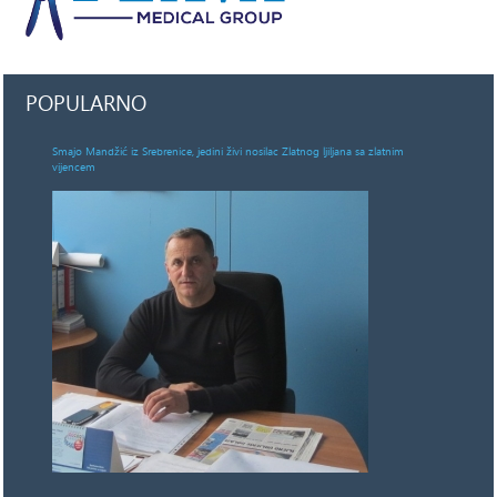
POPULARNO
Smajo Mandžić iz Srebrenice, jedini živi nosilac Zlatnog ljiljana sa zlatnim
vijencem