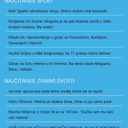
NAJČITANIJE
SPORT
Emir Spahić obradovao naciju: Dobro došao sine bosanski
Posljednji čin drame: Moguće je da pet klubova završi s istim
brojem bodova, šta onda?
Mlada bh. reprezentacija u grupi sa Francuskom, Austrijom,
Slovenijom i Kiprom
Nurkić briljira u NBA doigravanju: Sa 17 poena razbio Denver
Danas na Euru mečevi u tri termina: Na teren izlaze Belgijanci,
Danci, Velšani...
NAJČITANIJE
ZANIMLJIVOSTI
Serviser upozorava kada klima uređaj može da se zapali
Haris Džinović: Melina je nikakva žena, bitne su joj samo pare
Pjesma folkerice iz Srbije hit je na TikToku: "Služila sam mu kao
veš mašina"
DOŠLI DA OPLJAČKAJU MRTVAČKI SANDUK, ALI IH JE POKOJNICA