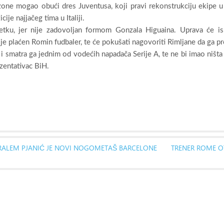
ezone mogao obući dres Juventusa, koji pravi rekonstrukciju ekipe u 
ije najjačeg tima u Italiji.
tku, jer nije zadovoljan formom Gonzala Higuaina. Uprava će isk
lje plaćen Romin fudbaler, te će pokušati nagovoriti Rimljane da ga pr
 i smatra ga jednim od vodećih napadača Serije A, te ne bi imao ništa
zentativac BiH.
IRALEM PJANIĆ JE NOVI NOGOMETAŠ BARCELONE
TRENER ROME OT