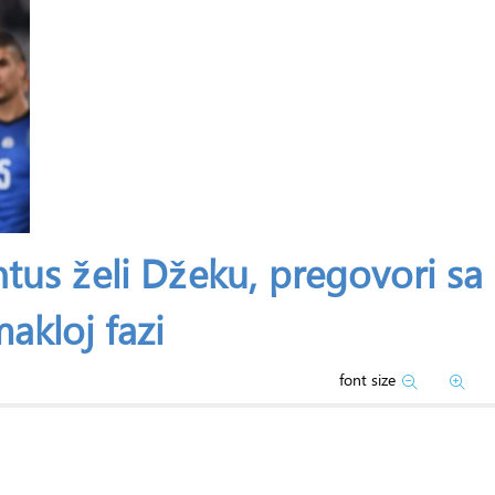
tus želi Džeku, pregovori sa
kloj fazi
font size