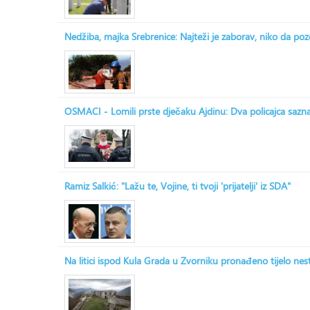
Nedžiba, majka Srebrenice: Najteži je zaborav, niko da po
OSMACI - Lomili prste dječaku Ajdinu: Dva policajca saznala
Ramiz Salkić: "Lažu te, Vojine, ti tvoji 'prijatelji' iz SDA"
Na litici ispod Kula Grada u Zvorniku pronađeno tijelo ne