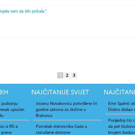
ivjela sam da bih pričala.“
1
2
3
BIH
NAJČITANIJE
SVIJET
NAJČITANI
i puštanju
Jovanu Novakoviću potvrđene tri
Emir Spahić ob
dnesak upućen
godine zatvora za zločine u
Dobro došao s
du
Bratuncu
Posljednji čin
ci iz RS-a
Povratak stanovnika Gaze u
da pet klubova
a prava
razrušene domove
brojem bodova