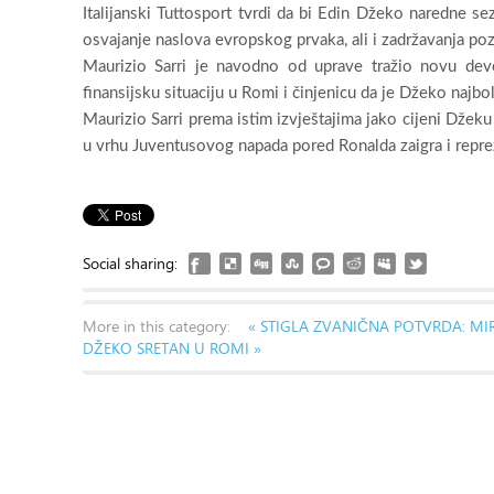
Italijanski Tuttosport tvrdi da bi Edin Džeko naredne s
osvajanje naslova evropskog prvaka, ali i zadržavanja pozic
Maurizio Sarri je navodno od uprave tražio novu deve
finansijsku situaciju u Romi i činjenicu da je Džeko najbo
Maurizio Sarri prema istim izvještajima jako cijeni Džeku
u vrhu Juventusovog napada pored Ronalda zaigra i repre
Social sharing:
More in this category:
« STIGLA ZVANIČNA POTVRDA: M
DŽEKO SRETAN U ROMI »