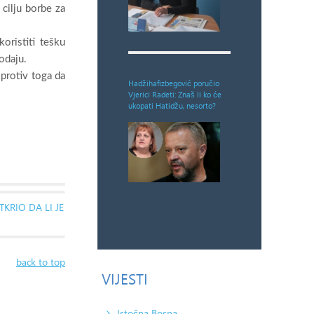
cilju borbe za
oristiti tešku
odaju.
 protiv toga da
Hadžihafizbegović poručio
Vjerici Radeti: Znaš li ko će
ukopati Hatidžu, nesorto?
KRIO DA LI JE
back to top
VIJESTI
Istočna Bosna