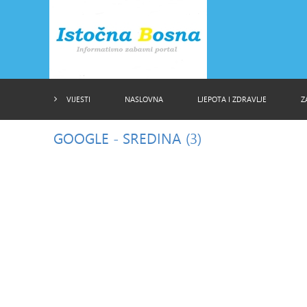
VIJESTI
NASLOVNA
LJEPOTA I ZDRAVLJE
Z
GOOGLE
- SREDINA (3)