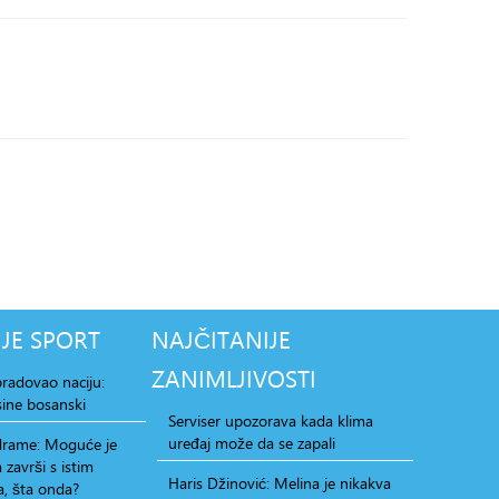
JE
SPORT
NAJČITANIJE
ZANIMLJIVOSTI
radovao naciju:
ine bosanski
Serviser upozorava kada klima
uređaj može da se zapali
 drame: Moguće je
 završi s istim
Haris Džinović: Melina je nikakva
, šta onda?