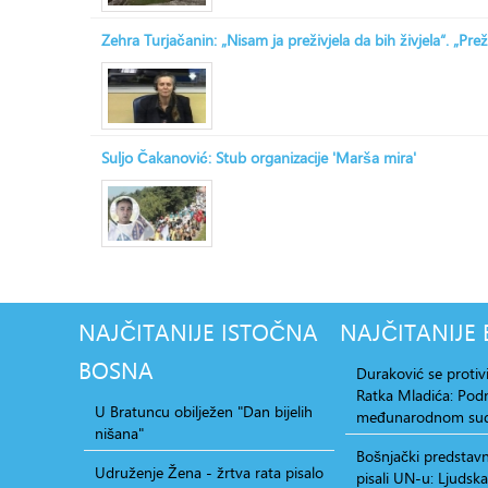
Zehra Turjačanin: „Nisam ja preživjela da bih živjela“. „Prež
Suljo Čakanović: Stub organizacije 'Marša mira'
NAJČITANIJE
ISTOČNA
NAJČITANIJE
BOSNA
Duraković se protiv
Ratka Mladića: Po
U Bratuncu obilježen "Dan bijelih
međunarodnom su
nišana"
Bošnjački predstavni
Udruženje Žena - žrtva rata pisalo
pisali UN-u: Ljudsk