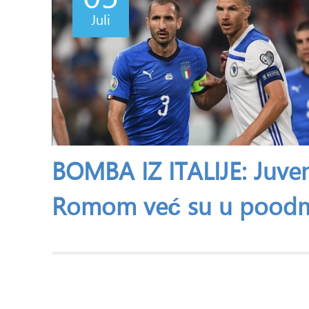
Juli
BOMBA IZ ITALIJE: Juven
Romom već su u poodma