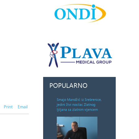
POPULARNO
Smajo Mandžić iz Srebrenice,
jedini živi nosilac Zlatnog
Print
Email
ljiljana sa zlatnim vijencem