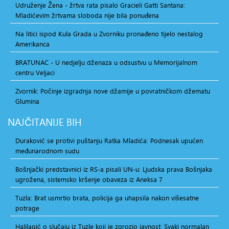
Udruženje Žena - žrtva rata pisalo Gracieli Gatti Santana:
Mladićevim žrtvama sloboda nije bila ponuđena
Na litici ispod Kula Grada u Zvorniku pronađeno tijelo nestalog
Amerikanca
BRATUNAC - U nedjelju dženaza u odsustvu u Memorijalnom
centru Veljaci
Zvornik: Počinje izgradnja nove džamije u povratničkom džematu
Glumina
NAJČITANIJE
BIH
Duraković se protivi puštanju Ratka Mladića: Podnesak upućen
međunarodnom sudu
Bošnjački predstavnici iz RS-a pisali UN-u: Ljudska prava Bošnjaka
ugrožena, sistemsko kršenje obaveza iz Aneksa 7
Tuzla: Brat usmrtio brata, policija ga uhapsila nakon višesatne
potrage
Halilagić o slučaju iz Tuzle koji je zgrozio javnost: Svaki normalan