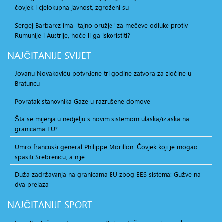
čovjek i cjelokupna javnost, zgroženi su
Sergej Barbarez ima "tajno oružje" za mečeve odluke protiv
Rumunije i Austrije, hoće li ga iskoristiti?
NAJČITANIJE
SVIJET
Jovanu Novakoviću potvrđene tri godine zatvora za zločine u
Bratuncu
Povratak stanovnika Gaze u razrušene domove
Šta se mijenja u nedjelju s novim sistemom ulaska/izlaska na
granicama EU?
Umro francuski general Philippe Morillon: Čovjek koji je mogao
spasiti Srebrenicu, a nije
Duža zadržavanja na granicama EU zbog EES sistema: Gužve na
dva prelaza
NAJČITANIJE
SPORT