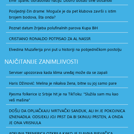
Emir Spahić obradovao naciju: Dobro došao sine bosanski
Posljednji čin drame: Moguće je da pet klubova završi s istim
brojem bodova, šta onda?
Poznat datum žrijeba polufinalnih parova Kupa BiH
CRISTIANO RONALDO POTPISAO ZA AL NASSR
Elvedina Muzaferija prvi put u historiji na pobjedničkom postolju
NAJČITANIJE
ZANIMLJIVOSTI
Serviser upozorava kada klima uređaj može da se zapali
Haris Džinović: Melina je nikakva žena, bitne su joj samo pare
Pjesma folkerice iz Srbije hit je na TikToku: "Služila sam mu kao
veš mašina"
DOŠLI DA OPLJAČKAJU MRTVAČKI SANDUK, ALI IH JE POKOJNICA
IZNENADILA: ODSJEKLI JOJ PRST DA BI SKINULI PRSTEN, A ONDA
JE ONA VRISNULA
ADELINA TRENERICA OTKRILA KAKO JE SLAVNA PJEVAČICA