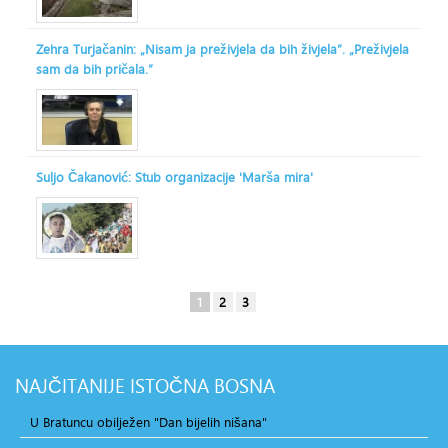
Zehra Turjačanin: „Nisam ja preživjela da bih živjela“. „Preživjela
sam da bih pričala.“
Suljo Čakanović: Stub organizacije 'Marša mira'
1
2
3
NAJČITANIJE
ISTOČNA BOSNA
U Bratuncu obilježen "Dan bijelih nišana"