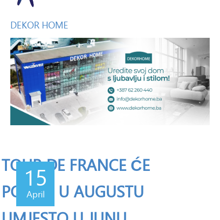
DEKOR
HOME
TOUR DE FRANCE ĆE
15
POČETI U AUGUSTU
April
UMJESTO U JUNU