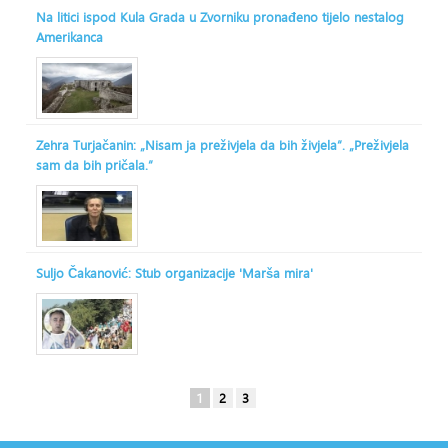
Na litici ispod Kula Grada u Zvorniku pronađeno tijelo nestalog
Amerikanca
Zehra Turjačanin: „Nisam ja preživjela da bih živjela“. „Preživjela
sam da bih pričala.“
Suljo Čakanović: Stub organizacije 'Marša mira'
1
2
3