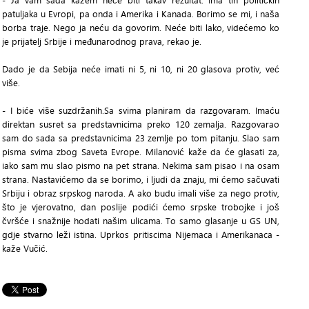
- Ja vam sada kažem neće biti takav rezultat. Ima tih političkih
patuljaka u Evropi, pa onda i Amerika i Kanada. Borimo se mi, i naša
borba traje. Nego ja neću da govorim. Neće biti lako, videćemo ko
je prijatelj Srbije i međunarodnog prava, rekao je.
Dado je da Sebija neće imati ni 5, ni 10, ni 20 glasova protiv, već
više.
- I biće više suzdržanih.Sa svima planiram da razgovaram. Imaću
direktan susret sa predstavnicima preko 120 zemalja. Razgovarao
sam do sada sa predstavnicima 23 zemlje po tom pitanju. Slao sam
pisma svima zbog Saveta Evrope. Milanović kaže da će glasati za,
iako sam mu slao pismo na pet strana. Nekima sam pisao i na osam
strana. Nastavićemo da se borimo, i ljudi da znaju, mi ćemo sačuvati
Srbiju i obraz srpskog naroda. A ako budu imali više za nego protiv,
što je vjerovatno, dan poslije podići ćemo srpske trobojke i još
čvršće i snažnije hodati našim ulicama. To samo glasanje u GS UN,
gdje stvarno leži istina. Uprkos pritiscima Nijemaca i Amerikanaca -
kaže Vučić.