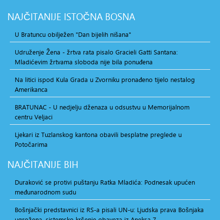
NAJČITANIJE
ISTOČNA BOSNA
U Bratuncu obilježen "Dan bijelih nišana"
Udruženje Žena - žrtva rata pisalo Gracieli Gatti Santana:
Mladićevim žrtvama sloboda nije bila ponuđena
Na litici ispod Kula Grada u Zvorniku pronađeno tijelo nestalog
Amerikanca
BRATUNAC - U nedjelju dženaza u odsustvu u Memorijalnom
centru Veljaci
Ljekari iz Tuzlanskog kantona obavili besplatne preglede u
Potočarima
NAJČITANIJE
BIH
Duraković se protivi puštanju Ratka Mladića: Podnesak upućen
međunarodnom sudu
Bošnjački predstavnici iz RS-a pisali UN-u: Ljudska prava Bošnjaka
ugrožena, sistemsko kršenje obaveza iz Aneksa 7