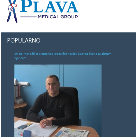
POPULARNO
Smajo Mandžić iz Srebrenice, jedini živi nosilac Zlatnog ljiljana sa zlatnim
vijencem