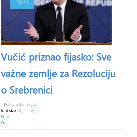
April
Vučić priznao fijasko: Sve
važne zemlje za Rezoluciju
o Srebrenici
Published in
Svijet
font size
Print
Email