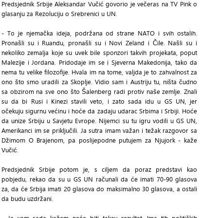
Predsjednik Srbije Aleksandar Vučić govorio je večeras na TV Pink o
glasanju za Rezoluciju o Srebrenici u UN.
- To je njemačka ideja, podržana od strane NATO i svih ostalih.
Pronašli su i Ruandu, pronašli su i Novi Zeland i Čile. Našli su i
nekoliko zemalja koje su uvek bile sponzori takvih projekata, poput
Malezije i Jordana. Pridodaje im se i Sjeverna Makedonija, tako da
nema tu velike filozofije. Hvala im na tome, valjda je to zahvalnost za
ono što smo uradili za Skoplje. Vidio sam i Austriju tu, ništa čudno
sa obzirom na sve ono što Šalenberg radi protiv naše zemlje. Znali
su da bi Rusi i Kinezi stavili veto, i zato sada idu u GS UN, jer
očekuju sigurnu većinu i hoće da zadaju udarac Srbima i Srbiji. Hoće
da unize Srbiju u Savjetu Evrope. Nijemci su tu igru vodili u GS UN,
Amerikanci im se priključili. Ja sutra imam važan i težak razgovor sa
Džimom O Brajenom, pa poslijepodne putujem za Njujork - kaže
Vučić.
Predsjednik Srbije potom je, s ciljem da poraz predstavi kao
pobjedu, rekao da su u GS UN računali da će imati 70-90 glasova
za, da će Srbija imati 20 glasova do maksimalno 30 glasova, a ostali
da budu uzdržani.