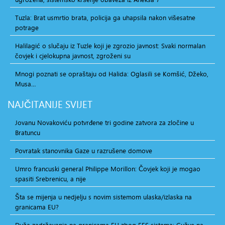
Tuzla: Brat usmrtio brata, policija ga uhapsila nakon višesatne
potrage
Halilagić o slučaju iz Tuzle koji je zgrozio javnost: Svaki normalan
čovjek i cjelokupna javnost, zgroženi su
Mnogi poznati se opraštaju od Halida: Oglasili se Komšić, Džeko,
Musa…
NAJČITANIJE
SVIJET
Jovanu Novakoviću potvrđene tri godine zatvora za zločine u
Bratuncu
Povratak stanovnika Gaze u razrušene domove
Umro francuski general Philippe Morillon: Čovjek koji je mogao
spasiti Srebrenicu, a nije
Šta se mijenja u nedjelju s novim sistemom ulaska/izlaska na
granicama EU?
Duža zadržavanja na granicama EU zbog EES sistema: Gužve na