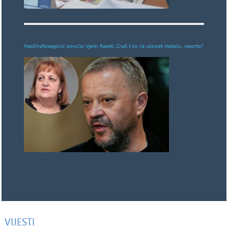
Hadžihafizbegović poručio Vjerici Radeti: Znaš li ko će ukopati Hatidžu, nesorto?
VIJESTI