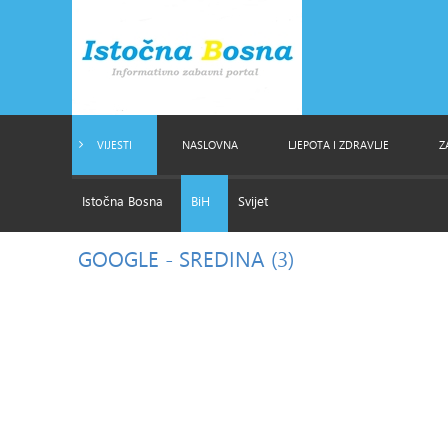
VIJESTI
NASLOVNA
LJEPOTA I ZDRAVLJE
Z
Istočna Bosna
BiH
Svijet
GOOGLE
- SREDINA (3)