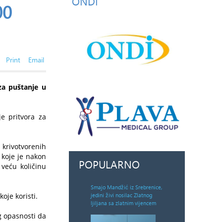
ONDI
00
Print
Email
za puštanje u
je pritvora za
 krivotvorenih
 koje je nakon
POPULARNO
 veću količinu
Smajo Mandžić iz Srebrenice,
jedini živi nosilac Zlatnog
oje koristi.
ljiljana sa zlatnim vijencem
g opasnosti da