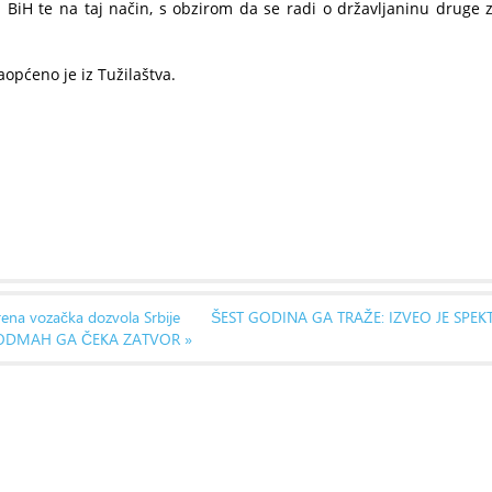
BiH te na taj način, s obzirom da se radi o državljaninu druge z
aopćeno je iz Tužilaštva.
rena vozačka dozvola Srbije
ŠEST GODINA GA TRAŽE: IZVEO JE SPE
I ODMAH GA ČEKA ZATVOR »