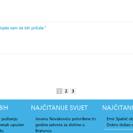
ivjela sam da bih pričala.“
1
2
3
BIH
NAJČITANIJE
SVIJET
NAJČITANI
i puštanju
Jovanu Novakoviću potvrđene tri
Emir Spahić ob
dnesak upućen
godine zatvora za zločine u
Dobro došao s
du
Bratuncu