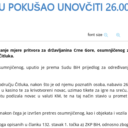
U POKUŠAO UNOVČITI 26.0
font size
ivanje mjere pritvora za državljanina Crne Gore, osumnjičenog 
itluka.
a osumnjičenog, uputio je prema Sudu BiH prijedlog za određivan
odručju Čitluka, nakon što je od njemu poznatih osoba, nabavio 26
 kasino te za krivotvoreni novac, uzimao tikete za igre na sreću,
tu podizala novac u valuti KM, te na taj način stavio u promet
 nakon čega je izvršen pretres osumnjičenog, kao i objekata i vozila k
loga opisanih u članku 132. stavak 1. točka a) ZKP BiH, odnosno zbo