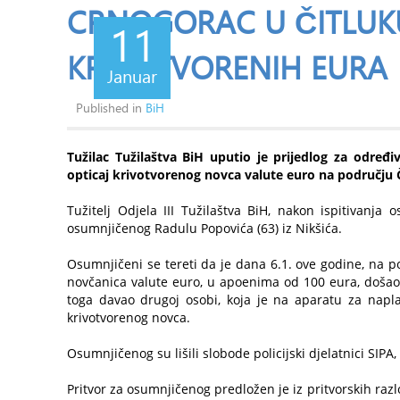
CRNOGORAC U ČITLUK
11
KRIVOTVORENIH EURA
Januar
Published in
BiH
Tužilac Tužilaštva BiH uputio je prijedlog za određ
opticaj krivotvorenog novca valute euro na području Č
Tužitelj Odjela III Tužilaštva BiH, nakon ispitivanj
osumnjičenog Radulu Popovića (63) iz Nikšića.
Osumnjičeni se tereti da je dana 6.1. ove godine, na p
novčanica valute euro, u apoenima od 100 eura, došao u
toga davao drugoj osobi, koja je na aparatu za napla
krivotvorenog novca.
Osumnjičenog su lišili slobode policijski djelatnici SIPA,
Pritvor za osumnjičenog predložen je iz pritvorskih raz