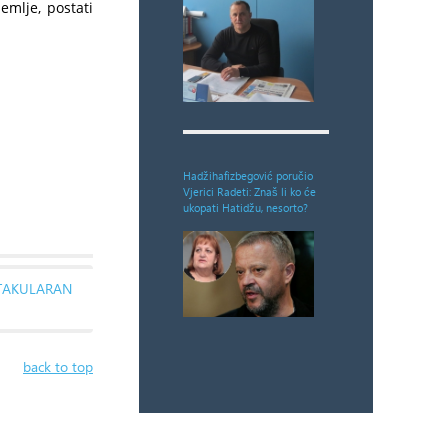
emlje, postati
Hadžihafizbegović poručio
Vjerici Radeti: Znaš li ko će
ukopati Hatidžu, nesorto?
KTAKULARAN
back to top