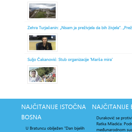
Zehra Turjačanin: „Nisam ja preživjela da bih živjela“. „Prež
Suljo Čakanović: Stub organizacije 'Marša mira'
NAJČITANIJE
ISTOČNA
NAJČITANIJE
BOSNA
Duraković se protiv
Ratka Mladića: Po
U Bratuncu obilježen "Dan bijelih
međunarodnom su