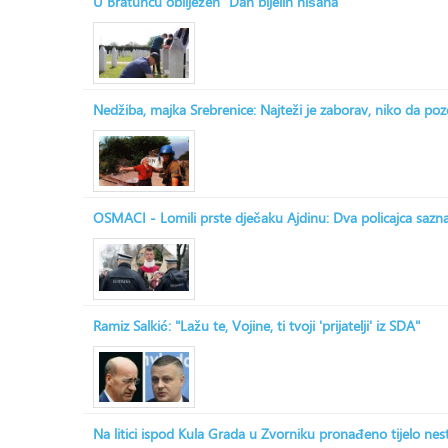
U Bratuncu obilježen "Dan bijelih nišana"
Nedžiba, majka Srebrenice: Najteži je zaborav, niko da po
OSMACI - Lomili prste dječaku Ajdinu: Dva policajca saznala
Ramiz Salkić: "Lažu te, Vojine, ti tvoji 'prijatelji' iz SDA"
Na litici ispod Kula Grada u Zvorniku pronađeno tijelo ne