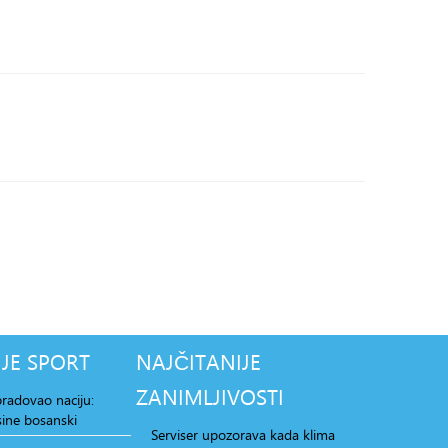
JE
SPORT
NAJČITANIJE
ZANIMLJIVOSTI
radovao naciju:
ine bosanski
Serviser upozorava kada klima