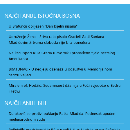
NAJČITANIJE
ISTOČNA BOSNA
U Bratuncu obilježen "Dan bijelih nišana"
Udruženje Žena - žrtva rata pisalo Gracieli Gatti Santana:
Mladićevim žrtvama sloboda nije bila ponuđena
Na litici ispod Kula Grada u Zvorniku pronađeno tijelo nestalog
Amerikanca
BRATUNAC - U nedjelju dženaza u odsustvu u Memorijalnom
centru Veljaci
Miralem ef. Hodžić: Sedamnaest džamija u Foči svjedoče o Bedru
i Fethu
NAJČITANIJE
BIH
Duraković se protivi puštanju Ratka Mladića: Podnesak upućen
međunarodnom sudu
Bošnjački predstavnici iz RS-a pisali UN-u: Ljudska prava Bošnjaka