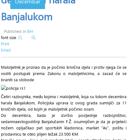
Decembar
Banjalukom
Published in
BiH
font size
Print
Email
Maloljetnik je priznao da je počinio krivična djela i protiv njega će se
voditi postupak prema Zakonu o maloljetnicima, a zasad će se
braniti sa slobode
Četiri razbojnika, među kojima i maloljetnik, koja su tokom decembra
harala Banjalukom, Policijska uprava iz ovog grada sumnjiči za 11
krivičnih djela, od kojih je maloljetnik počinio osam.
Do decembra, kada je izvršio posljednje razbojništvo,
sedamnaestogodišnji Banjalučanin F.Ž. osumnjičen je da je prijeteći
nožem opljačkao pet sportskih kladionica, market “As”, poštu i
prodavnicu te oteo plijen težak 23.500 KM.