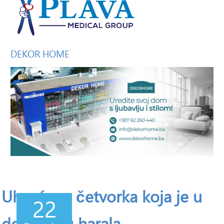
DEKOR
HOME
Uhvaćena četvorka koja je u
22
decembru harala