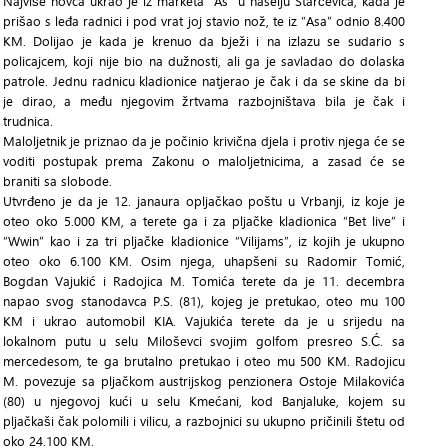
Najviše novca ukrao je iz marketa “As” u naselju Starčevica, kada je
prišao s leđa radnici i pod vrat joj stavio nož, te iz “Asa” odnio 8.400
KM. Dolijao je kada je krenuo da bježi i na izlazu se sudario s
policajcem, koji nije bio na dužnosti, ali ga je savladao do dolaska
patrole. Jednu radnicu kladionice natjerao je čak i da se skine da bi
je dirao, a među njegovim žrtvama razbojništava bila je čak i
trudnica.
Maloljetnik je priznao da je počinio krivična djela i protiv njega će se
voditi postupak prema Zakonu o maloljetnicima, a zasad će se
braniti sa slobode.
Utvrđeno je da je 12. janaura opljačkao poštu u Vrbanji, iz koje je
oteo oko 5.000 KM, a terete ga i za pljačke kladionica “Bet live” i
“Wwin” kao i za tri pljačke kladionice “Vilijams”, iz kojih je ukupno
oteo oko 6.100 KM. Osim njega, uhapšeni su Radomir Tomić,
Bogdan Vajukić i Radojica M. Tomića terete da je 11. decembra
napao svog stanodavca P.S. (81), kojeg je pretukao, oteo mu 100
KM i ukrao automobil KIA. Vajukića terete da je u srijedu na
lokalnom putu u selu Miloševci svojim golfom presreo S.Ć. sa
mercedesom, te ga brutalno pretukao i oteo mu 500 KM. Radojicu
M. povezuje sa pljačkom austrijskog penzionera Ostoje Milakovića
(80) u njegovoj kući u selu Kmećani, kod Banjaluke, kojem su
pljačkaši čak polomili i vilicu, a razbojnici su ukupno pričinili štetu od
oko 24.100 KM.