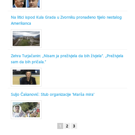
Na litici ispod Kula Grada u Zvorniku pronađeno tijelo nestalog
Amerikanca
Zehra Turjačanin: „Nisam ja preživjela da bih živjela“. „Preživjela
sam da bih pričala.“
Suljo Čakanović: Stub organizacije 'Marša mira'
1
2
3