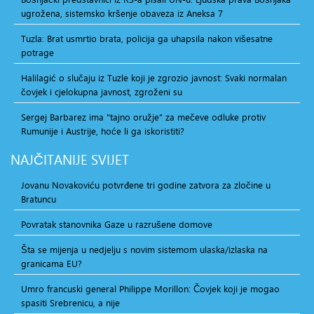
ugrožena, sistemsko kršenje obaveza iz Aneksa 7
Tuzla: Brat usmrtio brata, policija ga uhapsila nakon višesatne
potrage
Halilagić o slučaju iz Tuzle koji je zgrozio javnost: Svaki normalan
čovjek i cjelokupna javnost, zgroženi su
Sergej Barbarez ima "tajno oružje" za mečeve odluke protiv
Rumunije i Austrije, hoće li ga iskoristiti?
NAJČITANIJE
SVIJET
Jovanu Novakoviću potvrđene tri godine zatvora za zločine u
Bratuncu
Povratak stanovnika Gaze u razrušene domove
Šta se mijenja u nedjelju s novim sistemom ulaska/izlaska na
granicama EU?
Umro francuski general Philippe Morillon: Čovjek koji je mogao
spasiti Srebrenicu, a nije