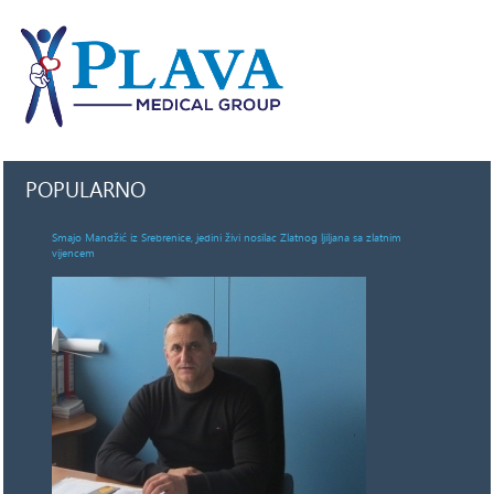
POPULARNO
Smajo Mandžić iz Srebrenice, jedini živi nosilac Zlatnog ljiljana sa zlatnim
vijencem