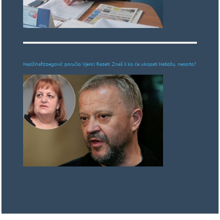
Hadžihafizbegović poručio Vjerici Radeti: Znaš li ko će ukopati Hatidžu, nesorto?