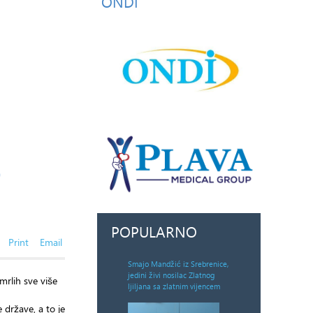
ONDI
POPULARNO
Print
Email
Smajo Mandžić iz Srebrenice,
jedini živi nosilac Zlatnog
mrlih sve više
ljiljana sa zlatnim vijencem
 države, a to je