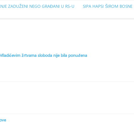
ANJE ZADUŽENI NEGO GRAĐANI U RS-U
SIPA HAPSI ŠIROM BOSNE 
: Mladićevim žrtvama sloboda nije bila ponuđena
zove