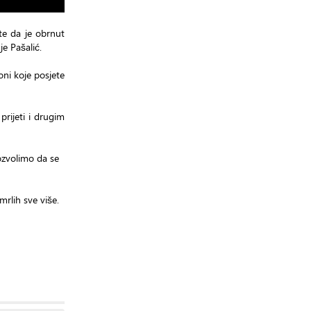
te da je obrnut
je Pašalić.
oni koje posjete
rijeti i drugim
ozvolimo da se
rlih sve više.