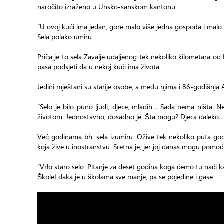
naročito izraženo u Unsko-sanskom kantonu.
“U ovoj kući ima jedan, gore malo više jedna gospođa i malo da
Sela polako umiru.
Priča je to sela Zavalje udaljenog tek nekoliko kilometara od
pasa podsjeti da u nekoj kući ima života.
Jedini mještani su starije osobe, a među njima i 86-godišnja 
“Selo je bilo puno ljudi, djece, mladih… Sada nema ništa.
životom. Jednostavno, dosadno je. Šta mogu? Djeca daleko…
Već godinama bh. sela izumiru. Ožive tek nekoliko puta godi
koja žive u inostranstvu. Sretna je, jer joj danas mogu pomoć
“Vrlo staro selo. Pitanje za deset godina koga ćemo tu naći 
ŠkoleI đaka je u školama sve manje, pa se pojedine i gase.