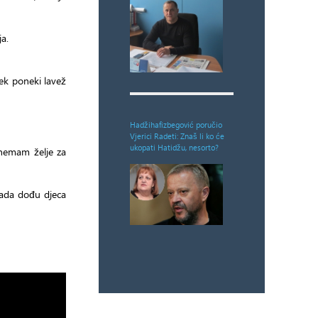
ja.
Tek poneki lavež
Hadžihafizbegović poručio
Vjerici Radeti: Znaš li ko će
ukopati Hatidžu, nesorto?
 nemam želje za
tada dođu djeca