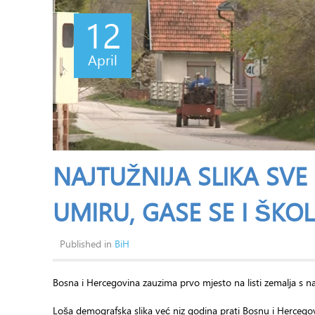
12
April
NAJTUŽNIJA SLIKA SVE
UMIRU, GASE SE I ŠKOL
Published in
BiH
Bosna i Hercegovina zauzima prvo mjesto na listi zemalja s n
Loša demografska slika već niz godina prati Bosnu i Hercegovin