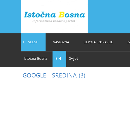
VIJESTI
NASLOVNA
LJEPOTA I ZDRAVLJE
Z
Istočna Bosna
BiH
Svijet
GOOGLE
- SREDINA (3)