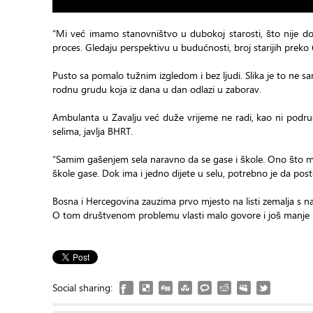
“Mi već imamo stanovništvo u dubokoj starosti, što nije dob
proces. Gledaju perspektivu u budućnosti, broj starijih preko 6
Pusto sa pomalo tužnim izgledom i bez ljudi. Slika je to ne s
rodnu grudu koja iz dana u dan odlazi u zaborav.
Ambulanta u Zavalju već duže vrijeme ne radi, kao ni područ
selima, javlja BHRT.
“Samim gašenjem sela naravno da se gase i škole. Ono što m
škole gase. Dok ima i jedno dijete u selu, potrebno je da pos
Bosna i Hercegovina zauzima prvo mjesto na listi zemalja s n
O tom društvenom problemu vlasti malo govore i još manje ra
Social sharing: