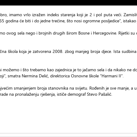
ro, imamo vrlo izražen indeks starenja koji je 2 i pol puta veći. Zamisli
5 godina će biti i do jedne trećine, što nosi ogromne posljedice”, istakao 
amo ovog sela nego i brojnih drugih širom Bosne i Hercegovine. Rijetki su 
na škola koja je zatvorena 2008. zbog manjeg broja djece. Ista sudbina p
i možemo i što trebamo kao zajednica je to jačamo sela i da nikako ne d
toji”, smatra Nermina Delić, direktorica Osnovne škole “Harmani II”.
ajvećim smanjenjem broja stanovnika na svijetu. Rođenih je sve manje, a um
de na pronalaženju rješenja, ističe demograf Stevo Pašalić.