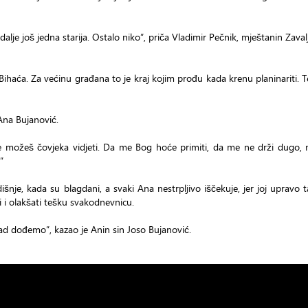
lje još jedna starija. Ostalo niko”, priča Vladimir Pečnik, mještanin Zaval
 Bihaća. Za većinu građana to je kraj kojim prođu kada krenu planinariti. 
Ana Bujanović.
 Ne možeš čovjeka vidjeti. Da me Bog hoće primiti, da me ne drži dugo,
”
šnje, kada su blagdani, a svaki Ana nestrpljivo iščekuje, jer joj upravo 
i i olakšati tešku svakodnevnicu.
kad dođemo”, kazao je Anin sin Joso Bujanović.