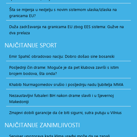
Šta se mijenja u nedjelju s novim sistemom ulaska/izlaska na
granicama EU?
Duža zadržavanja na granicama EU zbog EES sistema: Gužve na
dva prelaza
NAJČITANIJE
SPORT
Emir Spahić obradovao naciju: Dobro došao sine bosanski
Posljednji čin drame: Moguće je da pet klubova završi s istim
brojem bodova, šta onda?
Khabib Nurmagomedov srušio i posljednju nadu ljubitelja MMA
Nezaustavljivi futsaleri BiH nakon drame slavili i u Sjevernoj
Makedoniji
Zmajevi dobili garancije da će biti sigurni, sutra putuju u Vilnius
NAJČITANIJE
ZANIMLJIVOSTI
Serviser upozorava kada klima uređaj može da se zapali