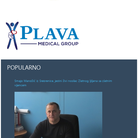
POPULARNO
Smajo Mandžić iz Srebrenice, jedini živi nosilac Zlatnog ljiljana sa zlatnim
vijencem