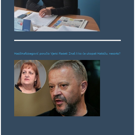
Hadžihafizbegović poručio Vjerici Radeti: Znaš li ko će ukopati Hatidžu, nesorto?