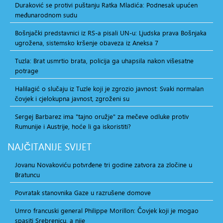
Duraković se protivi puštanju Ratka Mladića: Podnesak upućen
međunarodnom sudu
Bošnjački predstavnici iz RS-a pisali UN-u: Ljudska prava Bošnjaka
ugrožena, sistemsko kršenje obaveza iz Aneksa 7
Tuzla: Brat usmrtio brata, policija ga uhapsila nakon višesatne
potrage
Halilagić o slučaju iz Tuzle koji je zgrozio javnost: Svaki normalan
čovjek i cjelokupna javnost, zgroženi su
Sergej Barbarez ima "tajno oružje" za mečeve odluke protiv
Rumunije i Austrije, hoće li ga iskoristiti?
NAJČITANIJE
SVIJET
Jovanu Novakoviću potvrđene tri godine zatvora za zločine u
Bratuncu
Povratak stanovnika Gaze u razrušene domove
Umro francuski general Philippe Morillon: Čovjek koji je mogao
spasiti Srebrenicu, a nije