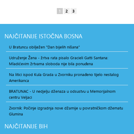
1
2
3
NAJČITANIJE
ISTOČNA BOSNA
U Bratuncu obilježen "Dan bijelih nišana"
Udruženje Žena - žrtva rata pisalo Gracieli Gatti Santana:
Mladićevim žrtvama sloboda nije bila ponuđena
Na litici ispod Kula Grada u Zvorniku pronađeno tijelo nestalog
Amerikanca
BRATUNAC - U nedjelju dženaza u odsustvu u Memorijalnom
centru Veljaci
Zvornik: Počinje izgradnja nove džamije u povratničkom džematu
Glumina
NAJČITANIJE
BIH