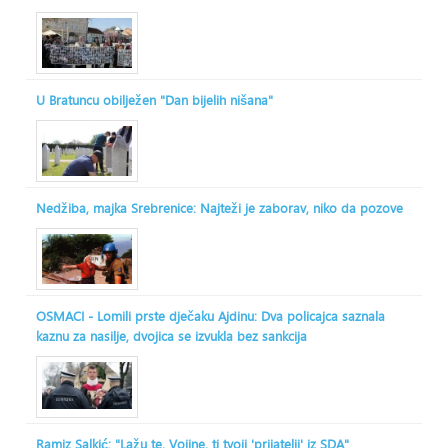
U Bratuncu obilježen "Dan bijelih nišana"
Nedžiba, majka Srebrenice: Najteži je zaborav, niko da pozove
OSMACI - Lomili prste dječaku Ajdinu: Dva policajca saznala
kaznu za nasilje, dvojica se izvukla bez sankcija
Ramiz Salkić: "Lažu te, Vojine, ti tvoji 'prijatelji' iz SDA"