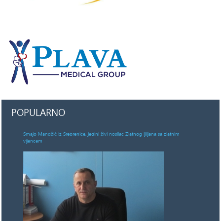
POPULARNO
Smajo Mandžić iz Srebrenice, jedini živi nosilac Zlatnog ljiljana sa zlatnim
vijencem