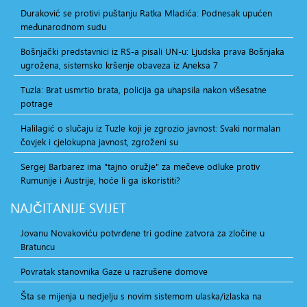
Duraković se protivi puštanju Ratka Mladića: Podnesak upućen
međunarodnom sudu
Bošnjački predstavnici iz RS-a pisali UN-u: Ljudska prava Bošnjaka
ugrožena, sistemsko kršenje obaveza iz Aneksa 7
Tuzla: Brat usmrtio brata, policija ga uhapsila nakon višesatne
potrage
Halilagić o slučaju iz Tuzle koji je zgrozio javnost: Svaki normalan
čovjek i cjelokupna javnost, zgroženi su
Sergej Barbarez ima "tajno oružje" za mečeve odluke protiv
Rumunije i Austrije, hoće li ga iskoristiti?
NAJČITANIJE
SVIJET
Jovanu Novakoviću potvrđene tri godine zatvora za zločine u
Bratuncu
Povratak stanovnika Gaze u razrušene domove
Šta se mijenja u nedjelju s novim sistemom ulaska/izlaska na