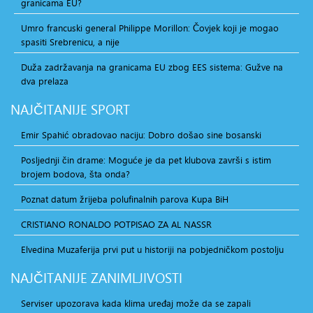
granicama EU?
Umro francuski general Philippe Morillon: Čovjek koji je mogao
spasiti Srebrenicu, a nije
Duža zadržavanja na granicama EU zbog EES sistema: Gužve na
dva prelaza
NAJČITANIJE
SPORT
Emir Spahić obradovao naciju: Dobro došao sine bosanski
Posljednji čin drame: Moguće je da pet klubova završi s istim
brojem bodova, šta onda?
Poznat datum žrijeba polufinalnih parova Kupa BiH
CRISTIANO RONALDO POTPISAO ZA AL NASSR
Elvedina Muzaferija prvi put u historiji na pobjedničkom postolju
NAJČITANIJE
ZANIMLJIVOSTI
Serviser upozorava kada klima uređaj može da se zapali