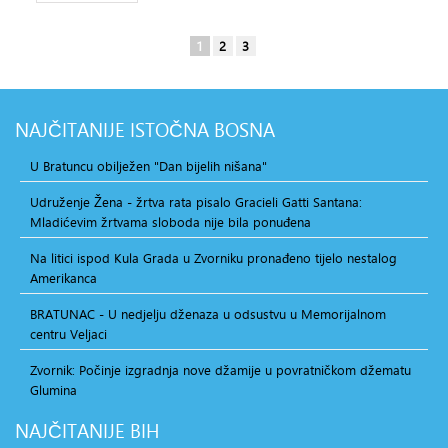
1
2
3
NAJČITANIJE
ISTOČNA BOSNA
U Bratuncu obilježen "Dan bijelih nišana"
Udruženje Žena - žrtva rata pisalo Gracieli Gatti Santana:
Mladićevim žrtvama sloboda nije bila ponuđena
Na litici ispod Kula Grada u Zvorniku pronađeno tijelo nestalog
Amerikanca
BRATUNAC - U nedjelju dženaza u odsustvu u Memorijalnom
centru Veljaci
Zvornik: Počinje izgradnja nove džamije u povratničkom džematu
Glumina
NAJČITANIJE
BIH