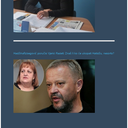
Hadžihafizbegović poručio Vjerici Radeti: Znaš li ko će ukopati Hatidžu, nesorto?