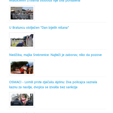
Mladićevim žrtvama sloboda nije bila ponuđena
U Bratuncu obilježen "Dan bijelih nišana"
Nedžiba, majka Srebrenice: Najteži je zaborav, niko da pozove
OSMACI - Lomili prste dječaku Ajdinu: Dva policajca saznala
kaznu za nasilje, dvojica se izvukla bez sankcija