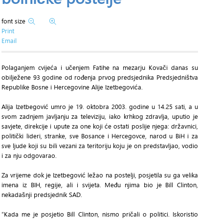
font size
Print
Email
Polaganjem cvijeća i učenjem Fatihe na mezarju Kovači danas su
obilježene 93 godine od rođenja prvog predsjednika Predsjedništva
Republike Bosne i Hercegovine Alije Izetbegovića.
Alija Izetbegović umro je 19. oktobra 2003. godine u 14.25 sati, a u
svom zadnjem javljanju za televiziju, iako krhkog zdravlja, uputio je
savjete, direkcije i upute za one koji će ostati poslije njega: državnici,
politički lideri, stranke, sve Bosance i Hercegovce, narod u BiH i za
sve ljude koji su bili vezani za teritoriju koju je on predstavljao, vodio
i za nju odgovarao.
Za vrijeme dok je Izetbegović ležao na postelji, posjetila su ga velika
imena iz BIH, regije, ali i svijeta. Među njima bio je Bill Clinton,
nekadašnji predsjednik SAD.
“Kada me je posjetio Bill Clinton, nismo pričali o politici. Iskoristio