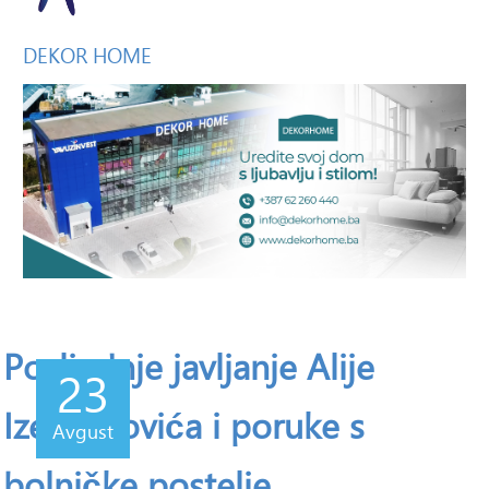
DEKOR
HOME
Posljednje javljanje Alije
23
Izetbegovića i poruke s
Avgust
bolničke postelje