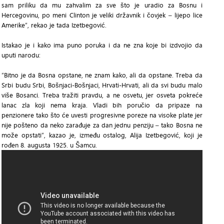
sam priliku da mu zahvalim za sve što je uradio za Bosnu i
Hercegovinu, po meni Clinton je veliki državnik i čovjek – lijepo lice
Amerike”, rekao je tada Izetbegović.
Istakao je i kako ima puno poruka i da ne zna koje bi izdvojio da
uputi narodu:
“Bitno je da Bosna opstane, ne znam kako, ali da opstane. Treba da
Srbi budu Srbi, Bošnjaci-Bošnjaci, Hrvati-Hrvati, ali da svi budu malo
više Bosanci. Treba tražiti pravdu, a ne osvetu, jer osveta pokreće
lanac zla koji nema kraja. Vladi bih poručio da pripaze na
penzionere tako što će uvesti progresivne poreze na visoke plate jer
nije pošteno da neko zarađuje za dan jednu penziju – tako Bosna ne
može opstati”, kazao je, između ostalog, Alija Izetbegović, koji je
rođen 8. augusta 1925. u Šamcu.