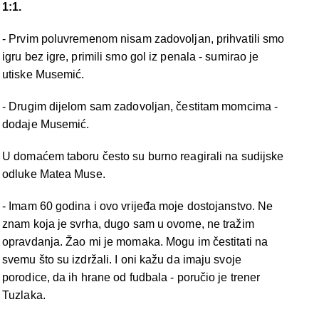
1:1.
- Prvim poluvremenom nisam zadovoljan, prihvatili smo
igru bez igre, primili smo gol iz penala - sumirao je
utiske Musemić.
- Drugim dijelom sam zadovoljan, čestitam momcima -
dodaje Musemić.
U domaćem taboru često su burno reagirali na sudijske
odluke Matea Muse.
- Imam 60 godina i ovo vrijeđa moje dostojanstvo. Ne
znam koja je svrha, dugo sam u ovome, ne tražim
opravdanja. Žao mi je momaka. Mogu im čestitati na
svemu što su izdržali. I oni kažu da imaju svoje
porodice, da ih hrane od fudbala - poručio je trener
Tuzlaka.