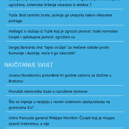
ugrožena, sistemsko kršenje obaveza iz Aneksa 7
Tuzla: Brat usmrtio brata, policija ga uhapsila nakon višesatne
potrage
Halilagić o slučaju iz Tuzle koji je zgrozio javnost: Svaki normalan
čovjek i cjelokupna javnost, zgroženi su
Sergej Barbarez ima "tajno oružje" za mečeve odluke protiv
Rumunije i Austrije, hoće li ga iskoristiti?
NAJČITANIJE
SVIJET
Jovanu Novakoviću potvrđene tri godine zatvora za zločine u
Bratuncu
Povratak stanovnika Gaze u razrušene domove
Šta se mijenja u nedjelju s novim sistemom ulaska/izlaska na
granicama EU?
Umro francuski general Philippe Morillon: Čovjek koji je mogao
spasiti Srebrenicu, a nije