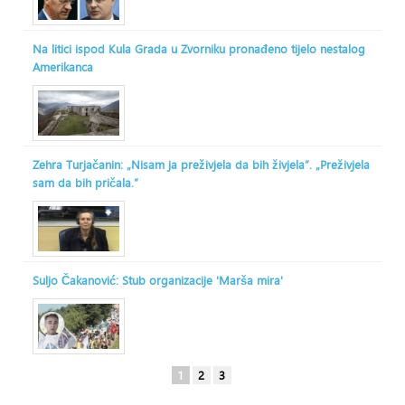
Na litici ispod Kula Grada u Zvorniku pronađeno tijelo nestalog
Amerikanca
Zehra Turjačanin: „Nisam ja preživjela da bih živjela“. „Preživjela
sam da bih pričala.“
Suljo Čakanović: Stub organizacije 'Marša mira'
1
2
3