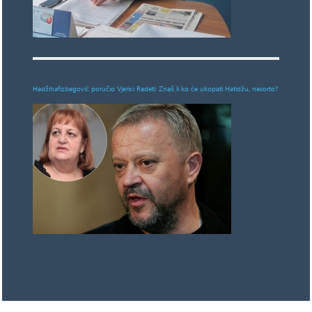
Hadžihafizbegović poručio Vjerici Radeti: Znaš li ko će ukopati Hatidžu, nesorto?