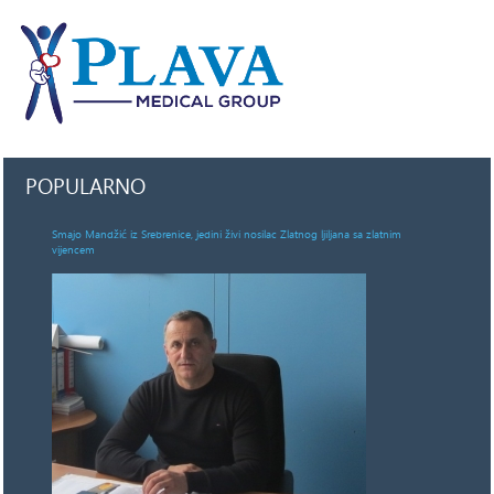
POPULARNO
Smajo Mandžić iz Srebrenice, jedini živi nosilac Zlatnog ljiljana sa zlatnim
vijencem