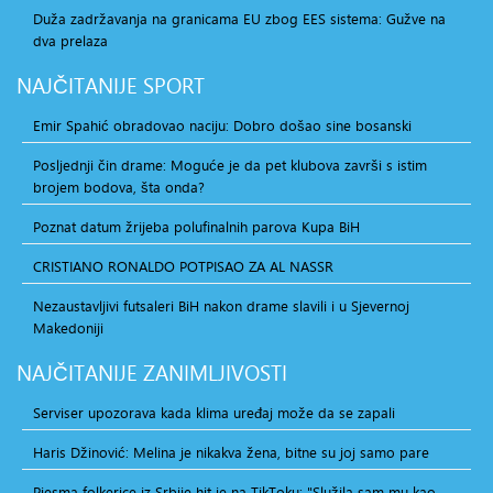
Duža zadržavanja na granicama EU zbog EES sistema: Gužve na
dva prelaza
NAJČITANIJE
SPORT
Emir Spahić obradovao naciju: Dobro došao sine bosanski
Posljednji čin drame: Moguće je da pet klubova završi s istim
brojem bodova, šta onda?
Poznat datum žrijeba polufinalnih parova Kupa BiH
CRISTIANO RONALDO POTPISAO ZA AL NASSR
Nezaustavljivi futsaleri BiH nakon drame slavili i u Sjevernoj
Makedoniji
NAJČITANIJE
ZANIMLJIVOSTI
Serviser upozorava kada klima uređaj može da se zapali
Haris Džinović: Melina je nikakva žena, bitne su joj samo pare
Pjesma folkerice iz Srbije hit je na TikToku: "Služila sam mu kao