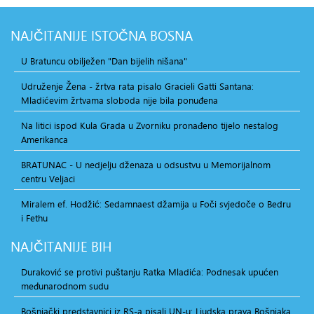
NAJČITANIJE
ISTOČNA BOSNA
U Bratuncu obilježen "Dan bijelih nišana"
Udruženje Žena - žrtva rata pisalo Gracieli Gatti Santana:
Mladićevim žrtvama sloboda nije bila ponuđena
Na litici ispod Kula Grada u Zvorniku pronađeno tijelo nestalog
Amerikanca
BRATUNAC - U nedjelju dženaza u odsustvu u Memorijalnom
centru Veljaci
Miralem ef. Hodžić: Sedamnaest džamija u Foči svjedoče o Bedru
i Fethu
NAJČITANIJE
BIH
Duraković se protivi puštanju Ratka Mladića: Podnesak upućen
međunarodnom sudu
Bošnjački predstavnici iz RS-a pisali UN-u: Ljudska prava Bošnjaka