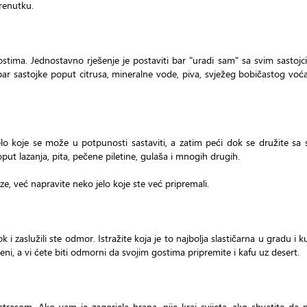
trenutku.
gostima. Jednostavno rješenje je postaviti bar "uradi sam" sa svim sastoj
bar sastojke poput citrusa, mineralne vode, piva, svježeg bobičastog voć
jelo koje se može u potpunosti sastaviti, a zatim peći dok se družite sa 
oput lazanja, pita, pečene piletine, gulaša i mnogih drugih.
e, već napravite neko jelo koje ste već pripremali.
 i zaslužili ste odmor. Istražite koja je to najbolja slastičarna u gradu i k
eni, a vi ćete biti odmorni da svojim gostima pripremite i kafu uz desert.
stresom. Ako vam je zagorjela hrana, nije kraj svijeta, ako shvatite da p