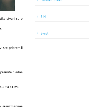
BiH
zika stvari su o
e.
Svijet
i ste pripremili
ripremite hladna
rstama sireva.
sto, aranžmanima