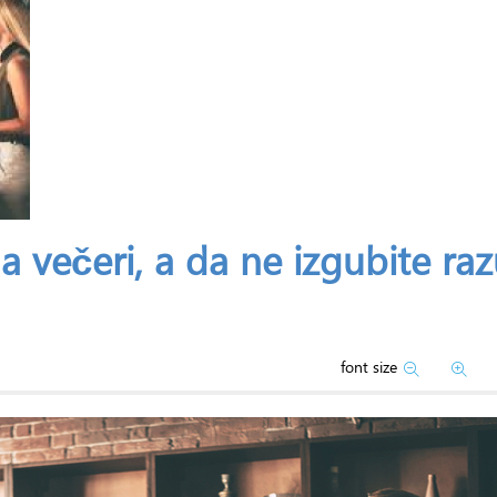
 na večeri, a da ne izgubite r
font size