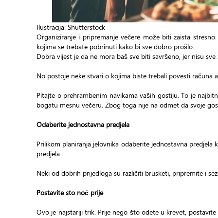
Ilustracija: Shutterstock
Organiziranje i pripremanje večere može biti zaista stresno.
kojima se trebate pobrinuti kako bi sve dobro prošlo.
Dobra vijest je da ne mora baš sve biti savršeno, jer nisu s
No postoje neke stvari o kojima biste trebali povesti računa a
Pitajte o prehrambenim navikama vaših gostiju. To je najbitni
bogatu mesnu večeru. Zbog toga nije na odmet da svoje goste 
Odaberite jednostavna predjela
Prilikom planiranja jelovnika odaberite jednostavna predjela ko
predjela.
Neki od dobrih prijedloga su različiti brusketi, pripremite i
Postavite sto noć prije
Ovo je najstariji trik. Prije nego što odete u krevet, postavi