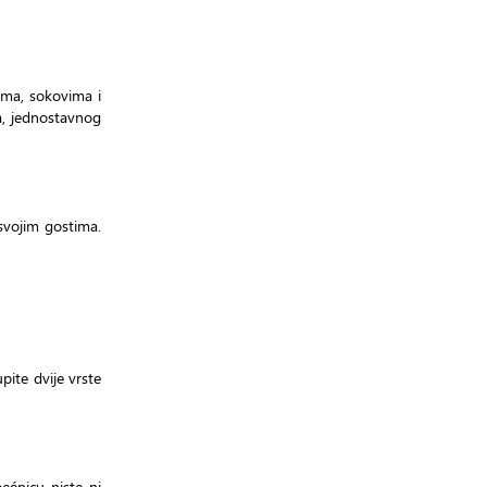
cima, sokovima i
a, jednostavnog
svojim gostima.
upite dvije vrste
ećnicu niste ni