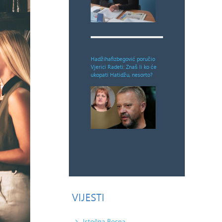
Hadžihafizbegović poručio
Vjerici Radeti: Znaš li ko će
ukopati Hatidžu, nesorto?
VIJESTI
Istočna Bosna