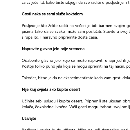
za cvijeće itd. kako biste izbjegli da sve radite u posljednjem 
Gosti neka se sami služe koktelom
Posljednje što želite raditi na večeri je biti barmen svojim 
pićima tako da se svako može sam poslužiti. Stavite u svoj 
sirupa itd. I naravno pripremite dosta čaša.
Napravite glavno jelo prije vremena
Odaberite glavno jelo koje se može napraviti unaprijed ili 
Postoji toliko puno jela koja se mogu spremiti na taj način, p
Također, bitno je da ne eksperimentirate kada vam gosti dolaz
Nije kraj svijeta ako kupite desert
Učinite sebi uslugu i kupite desert. Pripremili ste ukusan obrok
kolača, čokoladne i voćne. Vaši gosti mogu izabrati svoj omilj
Uživajte
Posljednji savjet je da uživate. Niko ne voli domaćina pod 