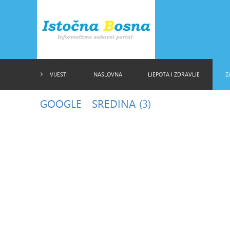
VIJESTI
NASLOVNA
LJEPOTA I ZDRAVLJE
Z
GOOGLE
- SREDINA (3)