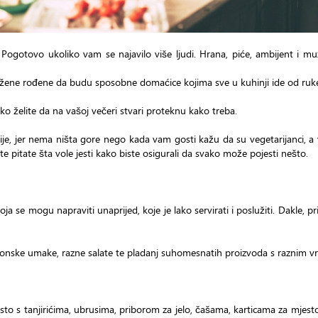
 Pogotovo ukoliko vam se najavilo više ljudi. Hrana, piće, ambijent i mu
ve žene rođene da budu sposobne domaćice kojima sve u kuhinji ide od ruk
ko želite da na vašoj večeri stvari proteknu kako treba.
je, jer nema ništa gore nego kada vam gosti kažu da su vegetarijanci, a v
pitate šta vole jesti kako biste osigurali da svako može pojesti nešto.
ja se mogu napraviti unaprijed, koje je lako servirati i poslužiti. Dakle, p
 sezonske umake, razne salate te pladanj suhomesnatih proizvoda s raznim v
te sto s tanjirićima, ubrusima, priborom za jelo, čašama, karticama za mje