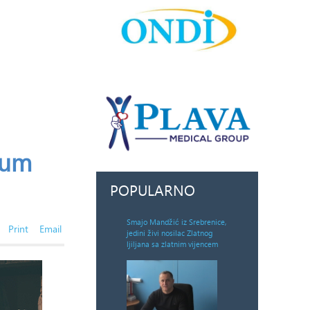
azum
POPULARNO
Smajo Mandžić iz Srebrenice,
Print
Email
jedini živi nosilac Zlatnog
ljiljana sa zlatnim vijencem